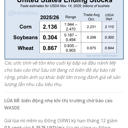
Các ước tính về tồn kho cuối kỳ bắp và đậu nành Mỹ
cho báo cáo thứ Sáu tới đang có biên độ dự báo rất
rộng, phản ánh sự khác biệt lớn trong đánh giá về sản
lượng lẫn nhu cầu tiêu thụ.
LÚA MÌ: biến động nhẹ khi thị trường chờ báo cáo
WASDE
Giá lúa mì mềm vụ Đông (SRW) kỳ hạn tháng 12 giảm
0,5 cent
còn
5,3575 USD/giạ
; lúa mì cứng vụ Đông