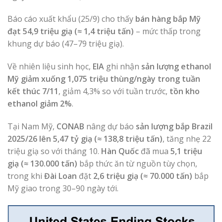
Báo cáo xuất khẩu (25/9) cho thấy
bán hàng bắp Mỹ
đạt 54,9 triệu giạ (≈ 1,4 triệu tấn)
– mức thấp trong
khung dự báo (47–79 triệu giạ).
Về nhiên liệu sinh học,
EIA
ghi nhận
sản lượng ethanol
Mỹ giảm xuống 1,075 triệu thùng/ngày trong tuần
kết thúc 7/11
, giảm 4,3% so với tuần trước,
tồn kho
ethanol giảm 2%
.
Tại Nam Mỹ,
CONAB
nâng dự báo
sản lượng bắp Brazil
2025/26 lên 5,47 tỷ giạ (≈ 138,8 triệu tấn)
, tăng nhẹ 22
triệu giạ so với tháng 10.
Hàn Quốc
đã mua
5,1 triệu
giạ (≈ 130.000 tấn)
bắp thức ăn từ nguồn tùy chọn,
trong khi
Đài Loan
đặt
2,6 triệu giạ (≈ 70.000 tấn)
bắp
Mỹ giao trong 30–90 ngày tới.