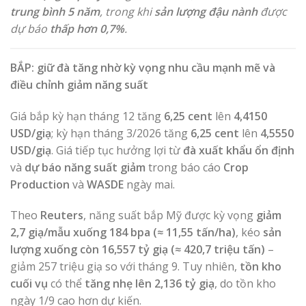
trung bình 5 năm
, trong khi
sản lượng đậu nành
được
dự báo
thấp hơn 0,7%
.
BẮP: giữ đà tăng nhờ kỳ vọng nhu cầu mạnh mẽ và
điều chỉnh giảm năng suất
Giá bắp kỳ hạn tháng 12 tăng
6,25 cent
lên
4,4150
USD/giạ
; kỳ hạn tháng 3/2026 tăng
6,25 cent
lên
4,5550
USD/giạ
. Giá tiếp tục hưởng lợi từ
đà xuất khẩu ổn định
và
dự báo năng suất giảm
trong báo cáo
Crop
Production
và
WASDE
ngày mai.
Theo
Reuters
, năng suất bắp Mỹ được kỳ vọng
giảm
2,7 giạ/mẫu xuống 184 bpa (≈ 11,55 tấn/ha)
, kéo
sản
lượng xuống còn 16,557 tỷ giạ (≈ 420,7 triệu tấn)
–
giảm 257 triệu giạ so với tháng 9. Tuy nhiên,
tồn kho
cuối vụ
có thể
tăng nhẹ lên 2,136 tỷ giạ
, do tồn kho
ngày 1/9 cao hơn dự kiến.