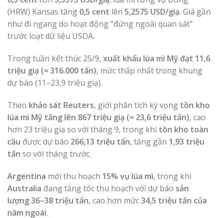
(HRW) Kansas tăng
0,5 cent
lên
5,2575 USD/giạ
. Giá gần
như đi ngang do hoạt động “đứng ngoài quan sát”
trước loạt dữ liệu USDA.
Trong tuần kết thúc 25/9,
xuất khẩu lúa mì Mỹ đạt 11,6
triệu giạ (≈ 316.000 tấn)
, mức thấp nhất trong khung
dự báo (11–23,9 triệu giạ).
Theo
khảo sát Reuters
, giới phân tích kỳ vọng
tồn kho
lúa mì Mỹ tăng lên 867 triệu giạ (≈ 23,6 triệu tấn)
, cao
hơn 23 triệu giạ so với tháng 9, trong khi
tồn kho toàn
cầu
được dự báo
266,13 triệu tấn
, tăng gần
1,93 triệu
tấn
so với tháng trước.
Argentina
mới thu hoạch
15% vụ lúa mì
, trong khi
Australia
đang tăng tốc thu hoạch với dự báo
sản
lượng 36–38 triệu tấn
, cao hơn mức
34,5 triệu tấn của
năm ngoái
.