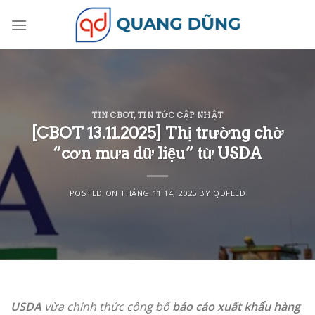
Skip
to
content
TIN CBOT
,
TIN TỨC CẬP NHẬT
[CBOT 13.11.2025] Thị trường chờ
“cơn mưa dữ liệu” từ USDA
POSTED ON
THÁNG 11 14, 2025
BY
QDFEED
USDA
vừa chính thức công bố
báo cáo xuất khẩu hàng