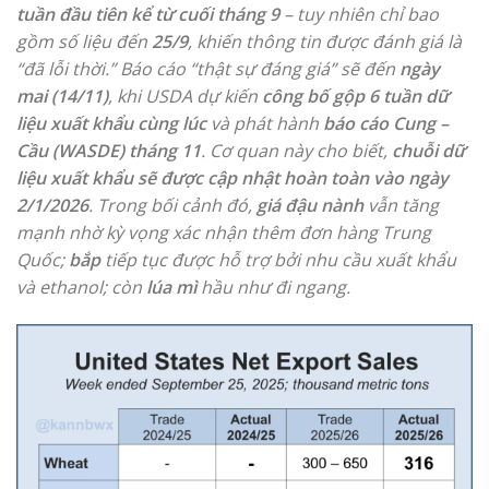
tuần đầu tiên kể từ cuối tháng 9
– tuy nhiên chỉ bao
gồm số liệu đến
25/9
, khiến thông tin được đánh giá là
“đã lỗi thời.” Báo cáo “thật sự đáng giá” sẽ đến
ngày
mai (14/11)
, khi USDA dự kiến
công bố gộp 6 tuần dữ
liệu xuất khẩu cùng lúc
và phát hành
báo cáo Cung –
Cầu (WASDE) tháng 11
. Cơ quan này cho biết,
chuỗi dữ
liệu xuất khẩu sẽ được cập nhật hoàn toàn vào ngày
2/1/2026
. Trong bối cảnh đó,
giá đậu nành
vẫn tăng
mạnh nhờ kỳ vọng xác nhận thêm đơn hàng Trung
Quốc;
bắp
tiếp tục được hỗ trợ bởi nhu cầu xuất khẩu
và ethanol; còn
lúa mì
hầu như đi ngang.