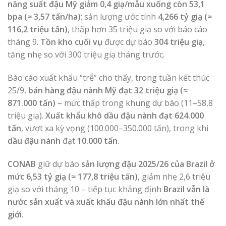
năng suất đậu Mỹ giảm 0,4 giạ/mẫu xuống còn 53,1
bpa (≈ 3,57 tấn/ha)
; sản lượng ước tính
4,266 tỷ giạ (≈
116,2 triệu tấn)
, thấp hơn 35 triệu giạ so với báo cáo
tháng 9.
Tồn kho cuối vụ
được dự báo
304 triệu giạ
,
tăng nhẹ so với 300 triệu giạ tháng trước.
Báo cáo xuất khẩu “trễ” cho thấy, trong tuần kết thúc
25/9,
bán hàng đậu nành Mỹ đạt 32 triệu giạ (≈
871.000 tấn)
– mức thấp trong khung dự báo (11–58,8
triệu giạ).
Xuất khẩu khô dầu đậu nành đạt 624.000
tấn
, vượt xa kỳ vọng (100.000–350.000 tấn), trong khi
dầu đậu nành
đạt
10.000 tấn
.
CONAB
giữ dự báo
sản lượng đậu 2025/26 của
Brazil
ở
mức 6,53 tỷ giạ (≈ 177,8 triệu tấn)
, giảm nhẹ 2,6 triệu
giạ so với tháng 10 – tiếp tục khẳng định
Brazil vẫn là
nước sản xuất và xuất khẩu đậu nành lớn nhất thế
giới
.