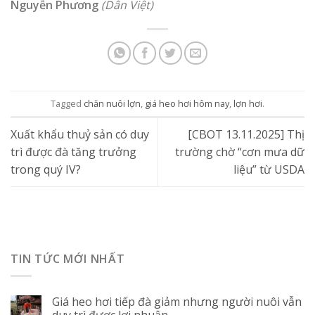
Nguyễn Phương
(Dân Việt)
Tagged
chăn nuôi lợn
,
giá heo hơi hôm nay
,
lợn hơi
.
Xuất khẩu thuỷ sản có duy
[CBOT 13.11.2025] Thị
trì được đà tăng trưởng
trường chờ “cơn mưa dữ
trong quý IV?
liệu” từ USDA
TIN TỨC MỚI NHẤT
Giá heo hơi tiếp đà giảm nhưng người nuôi vẫn