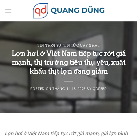
Skip
to
content
TIN THỜI SỰ
,
TIN TỨC CẬP NHẬT
Lợn hơi ở Việt Nam tiếp tục rớt giá
mạnh, thị trường tiêu thụ yếu, xuất
khẩu thịt lợn đang giảm
POSTED ON
THÁNG 11 13, 2025
BY
QDFEED
Lợn hơi ở Việt Nam tiếp tục rớt giá mạnh, giá lợn bình