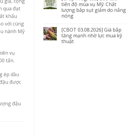
u giạ, cộng
tiến độ mùa vụ Mỹ: Chất
n qua đạt
lượng bắp sụt giảm do nắng
nóng
uất khẩu
o với cùng
[CBOT 03.08.2026] Giá bắp
đậu nành Mỹ
tăng mạnh nhờ lực mua kỹ
thuật
niên vụ
00 tấn.
g ép dầu
 đậu được
lượng đậu