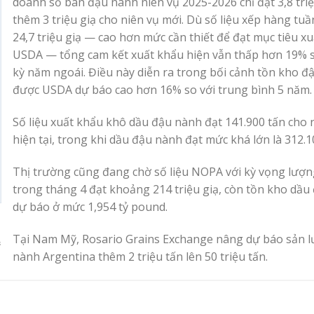
doanh số bán đậu nành niên vụ 2025-2026 chỉ đạt 3,8 triệ
thêm 3 triệu giạ cho niên vụ mới. Dù số liệu xếp hàng tuầ
24,7 triệu giạ — cao hơn mức cần thiết để đạt mục tiêu x
USDA — tổng cam kết xuất khẩu hiện vẫn thấp hơn 19% s
kỳ năm ngoái. Điều này diễn ra trong bối cảnh tồn kho 
được USDA dự báo cao hơn 16% so với trung bình 5 năm.
Số liệu xuất khẩu khô dầu đậu nành đạt 141.900 tấn cho 
hiện tại, trong khi dầu đậu nành đạt mức khá lớn là 312.1
Thị trường cũng đang chờ số liệu NOPA với kỳ vọng lượn
trong tháng 4 đạt khoảng 214 triệu giạ, còn tồn kho dầu
dự báo ở mức 1,954 tỷ pound.
Tại Nam Mỹ, Rosario Grains Exchange nâng dự báo sản 
nành Argentina thêm 2 triệu tấn lên 50 triệu tấn.