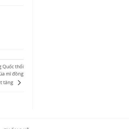
g Quốc thổi
lúa mì đồng
ật tăng