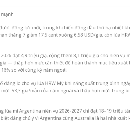
ủ mạnh
o được động lực mới, trong khi biến động dầu thô hạ nhiệt k
ỳ hạn tháng 7 giảm 17,5 cent xuống 6,58 USD/giạ, còn lúa H
26 đạt 4,9 triệu giạ, cộng thêm 8,1 triệu giạ cho niên vụ m
u giạ — thấp hơn mức cần thiết để hoàn thành mục tiêu xuất
 16% so với cùng kỳ năm ngoái.
ố đáng lo cho vụ lúa HRW Mỹ khi năng suất trung bình ngày
với mức 53,3 giạ/mẫu của năm ngoái và thấp hơn mức trung b
 lúa mì Argentina niên vụ 2026-2027 chỉ đạt 18–19 triệu tấ
biệt đáng chú ý vì Argentina cùng Australia là hai nhà xuất 