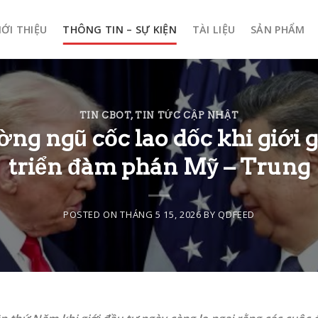
IỚI THIỆU
THÔNG TIN – SỰ KIỆN
TÀI LIỆU
SẢN PHẨM
TIN CBOT
,
TIN TỨC CẬP NHẬT
ng ngũ cốc lao dốc khi giới g
triển đàm phán Mỹ – Trung
POSTED ON
THÁNG 5 15, 2026
BY
QDFEED