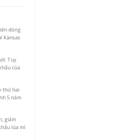
hiến dòng
RW Kansas
ới. Tuy
 khẩu của
 thứ hai
ình 5 năm
n, giảm
khẩu lúa mì