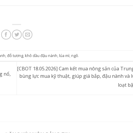
ành
,
đỗ tương
,
khô dầu đậu nành
,
lúa mì
,
ngô
.
[CBOT 18.05.2026] Cam kết mua nông sản của Trun
g nổ,
bùng lực mua kỹ thuật, giúp giá bắp, đậu nành và 
loạt b