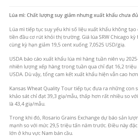
Lúa mì: Chất lượng suy giảm nhưng xuất khẩu chưa đ
Lúa mì tiếp tục suy yếu khi số liệu xuất khẩu không tạ
tiền đầu cơ rút khỏi thị trường. Giá lúa SRW Chicago k
cùng kỳ hạn giảm 19,5 cent xuống 7,0525 USD/giạ.
USDA báo cáo xuất khẩu lúa mì hàng tuần niên vụ 2025-20
nhiên lượng xếp hàng trong tuần qua chỉ đạt 16,2 triệ
USDA. Dù vậy, tổng cam kết xuất khẩu hiện vẫn cao hơn
Kansas Wheat Quality Tour tiếp tục đưa ra những con s
khảo sát chỉ đạt 39,3 giạ/mẫu, thấp hơn rất nhiều so 
là 43,4 giạ/mẫu.
Trong khi đó, Rosario Grains Exchange dự báo sản lượng
mạnh so với mức 29,5 triệu tấn năm trước. Điều này đặc 
lớn ở khu vực Nam bán cầu.