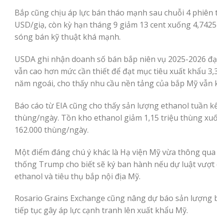
Bắp cũng chịu áp lực bán tháo mạnh sau chuỗi 4 phiên t
USD/giạ, còn kỳ hạn tháng 9 giảm 13 cent xuống 4,7425 
sóng bán kỹ thuật khá mạnh.
USDA ghi nhận doanh số bán bắp niên vụ 2025-2026 đạt 2
vẫn cao hơn mức cần thiết để đạt mục tiêu xuất khẩu 3,
năm ngoái, cho thấy nhu cầu nền tảng của bắp Mỹ vẫn kh
Báo cáo từ EIA cũng cho thấy sản lượng ethanol tuần kế
thùng/ngày. Tồn kho ethanol giảm 1,15 triệu thùng xuốn
162.000 thùng/ngày.
Một điểm đáng chú ý khác là Hạ viện Mỹ vừa thông qua 
thống Trump cho biết sẽ ký ban hành nếu dự luật vượt q
ethanol và tiêu thụ bắp nội địa Mỹ.
Rosario Grains Exchange cũng nâng dự báo sản lượng bắ
tiếp tục gây áp lực cạnh tranh lên xuất khẩu Mỹ.