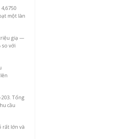
 4,6750
oạt một làn
triệu giạ —
 so với
u
 lên
8-203. Tổng
nhu cầu
 rất lớn và