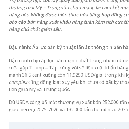
Thị trường ngũ cốc Mỹ quay đầu giảm mạnh trong phiên
thương mại Mỹ – Trung vẫn chưa mang lại cam kết mua
hàng nếu không được hiện thực hóa bằng hợp đồng cụ t
báo cáo bán hàng xuất khẩu hàng tuần kém tích cực từ
hàng chủ chốt giảm sâu.
Đậu nành: Áp lực bán kỹ thuật lấn át thông tin bán h
Đậu nành chịu áp lực bán mạnh nhất trong nhóm nông s
cuộc gặp Trump – Tập, cùng với số liệu xuất khẩu hàn
mạnh 36,5 cent xuống còn 11,9250 USD/giạ, trong khi k
complex
cũng đồng loạt suy yếu khi chưa có bất kỳ th
tiên giữa Mỹ và Trung Quốc.
Dù USDA công bố một thương vụ xuất bán 252.000 tấn đ
giao niên vụ 2025-2026 và 132.000 tấn cho niên vụ 2026