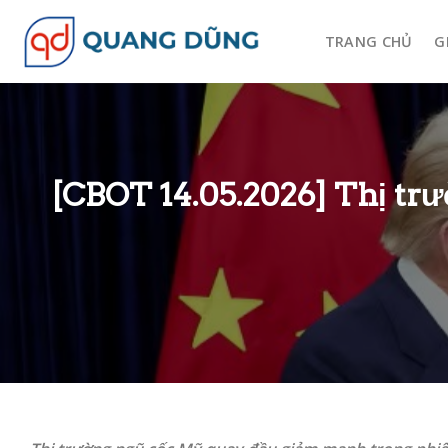
Skip
to
TRANG CHỦ
G
content
[CBOT 14.05.2026] Thị trườ