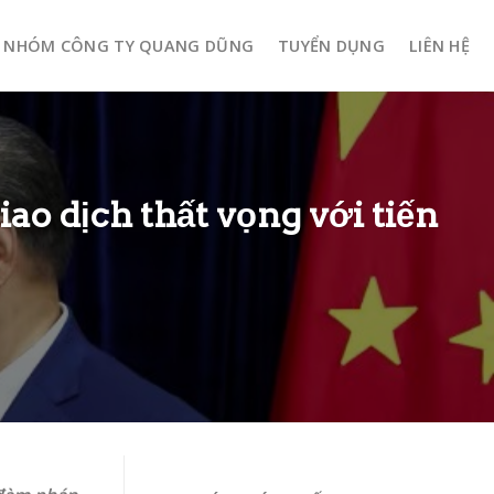
NHÓM CÔNG TY QUANG DŨNG
TUYỂN DỤNG
LIÊN HỆ
iao dịch thất vọng với tiến