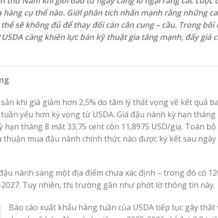
 thứ Năm khi giới đầu tư ngày càng lo ngại rằng các cuộc
 hàng cụ thể nào. Giới phân tích nhấn mạnh rằng những c
hể sẽ không đủ để thay đổi cán cân cung – cầu. Trong bối 
 USDA càng khiến lực bán kỹ thuật gia tăng mạnh, đẩy giá 
àng
ản khi giá giảm hơn 2,5% do tâm lý thất vọng về kết quả b
g tuần yếu hơn kỳ vọng từ USDA. Giá đậu nành kỳ hạn tháng
ỳ hạn tháng 8 mất 33,75 cent còn 11,8975 USD/giạ. Toàn bộ
ỏa thuận mua đậu nành chính thức nào được ký kết sau ngày
ậu nành sang một địa điểm chưa xác định – trong đó có 12
-2027. Tuy nhiên, thị trường gần như phớt lờ thông tin này.
Báo cáo xuất khẩu hàng tuần của USDA tiếp tục gây thất