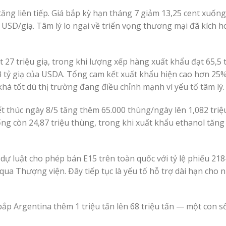
ăng liên tiếp. Giá bắp kỳ hạn tháng 7 giảm 13,25 cent xuống
USD/giạ. Tâm lý lo ngại về triển vọng thương mại đã kích h
7 triệu giạ, trong khi lượng xếp hàng xuất khẩu đạt 65,5 
3 tỷ giạ của USDA. Tổng cam kết xuất khẩu hiện cao hơn 25%
á tốt dù thị trường đang điều chỉnh mạnh vì yếu tố tâm lý.
t thúc ngày 8/5 tăng thêm 65.000 thùng/ngày lên 1,082 triệ
g còn 24,87 triệu thùng, trong khi xuất khẩu ethanol tăng
dự luật cho phép bán E15 trên toàn quốc với tỷ lệ phiếu 21
ua Thượng viện. Đây tiếp tục là yếu tố hỗ trợ dài hạn cho 
p Argentina thêm 1 triệu tấn lên 68 triệu tấn — một con số