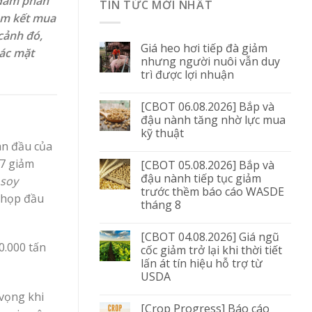
 đàm phán
TIN TỨC MỚI NHẤT
am kết mua
cảnh đó,
Giá heo hơi tiếp đà giảm
các mặt
nhưng người nuôi vẫn duy
trì được lợi nhuận
[CBOT 06.08.2026] Bắp và
đậu nành tăng nhờ lực mua
kỹ thuật
an đầu của
 7 giảm
[CBOT 05.08.2026] Bắp và
đậu nành tiếp tục giảm
soy
trước thềm báo cáo WASDE
 họp đầu
tháng 8
[CBOT 04.08.2026] Giá ngũ
0.000 tấn
cốc giảm trở lại khi thời tiết
lấn át tín hiệu hỗ trợ từ
USDA
 vọng khi
[Crop Progress] Báo cáo