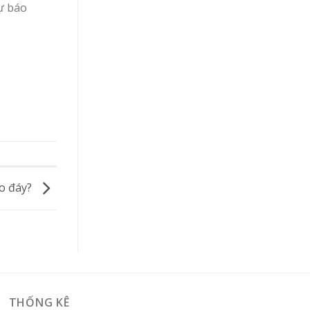
dự báo
ạo đáy?
THỐNG KÊ