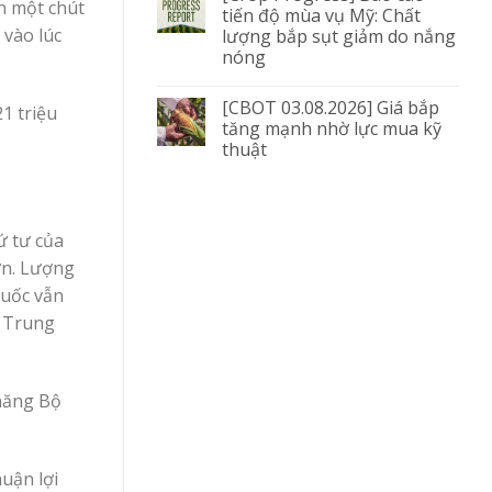
ơn một chút
tiến độ mùa vụ Mỹ: Chất
 vào lúc
lượng bắp sụt giảm do nắng
nóng
[CBOT 03.08.2026] Giá bắp
1 triệu
tăng mạnh nhờ lực mua kỹ
thuật
ứ tư của
ơn. Lượng
Quốc vẫn
ừ Trung
 năng Bộ
uận lợi