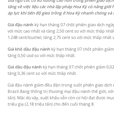
Giá ngũ cốc có xu hướng cao hơn trong phiên giao dịch
tăng về việc liệu các nhà lập pháp Hoa Kỳ có nâng giới
áp lực khi tiến độ gieo trồng ở Hoa Kỳ nhanh chóng và 
Giá đậu nành
kỳ hạn tháng 07 chốt phiên giao dịch ngày
với mức cao nhất và tăng 2,50 cent so với mức thấp nhấ
1.248 cent/bushel, tăng 2,75 cent so với mức thấp nhất 
Giá khô dầu đậu nành
kỳ hạn tháng 07 chốt phiên giảm 
tăng 0,50 usd so với mức thấp nhất.
Giá dầu đậu nành
kỳ hạn tháng 07 chốt phiên giảm 0,02
tăng 0,36 cent so với mức thấp nhất.
Giá đậu nành giảm đều đặn trong suốt phiên giao dịch 
Brazil đang thống trị thương mại đậu nành thế giới, với
tấn). Mặc dù vậy, xuất khẩu vẫn còn cơ hội đạt được mục 
triệu giạ (2,18 triệu tấn) cho đến cuối tháng 8.