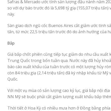
Safras & Mercado ước tính sản lượng đậu nành năm 2022/
so với dự báo trước đó là 5,698 tỷ giạ (155,07 triệu tấn
này.
Sàn giao dịch ngũ cốc Buenos Aires cắt giảm ước tính 
tấn, từ mức 22,5 triệu tấn trước đó do ảnh hưởng của h
Bắp
Giá bắp chốt phiên cũng tiếp tục giảm do nhu cầu xuất
Trung Quốc trong bốn tuần qua. Nước này đã hủy khoảng 
báo cáo xuất khẩu của tuần trước có một lượng hủy ròng
còn 84 triệu giạ (2,14 triệu tấn) đã ký nhập khẩu từ Mỹ
Quốc.
Với một vụ mùa có sản lượng cao kỷ lục, giá bắp nội đị
NN Mỹ sẽ buộc phải cắt giảm lượng xuất khẩu bắp thêm 50
Thời tiết ở Hoa Kỳ có nhiều mưa hơn ở Đồng bằng phía N