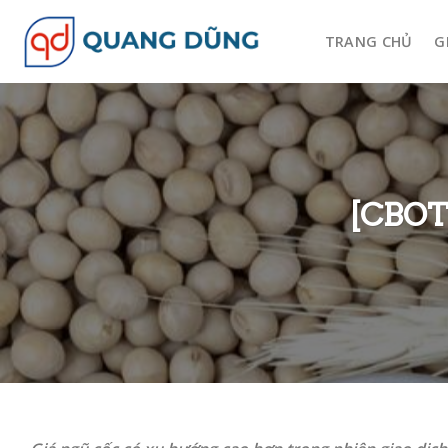
Skip
to
TRANG CHỦ
G
content
[CBOT 