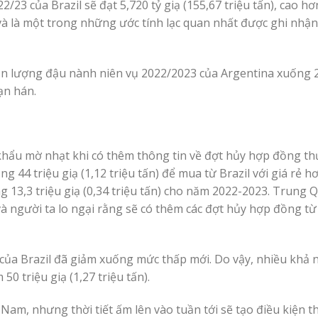
23 của Brazil sẽ đạt 5,720 tỷ giạ (155,67 triệu tấn), cao h
) và là một trong những ước tính lạc quan nhất được ghi nhận
sản lượng đậu nành niên vụ 2022/2023 của Argentina xuống 2
ạn hán.
 khẩu mờ nhạt khi có thêm thông tin về đợt hủy hợp đồng th
44 triệu giạ (1,12 triệu tấn) để mua từ Brazil với giá rẻ h
 13,3 triệu giạ (0,34 triệu tấn) cho năm 2022-2023. Trung 
 và người ta lo ngại rằng sẽ có thêm các đợt hủy hợp đồng t
a của Brazil đã giảm xuống mức thấp mới. Do vậy, nhiều khả
 triệu giạ (1,27 triệu tấn).
am, nhưng thời tiết ấm lên vào tuần tới sẽ tạo điều kiện th