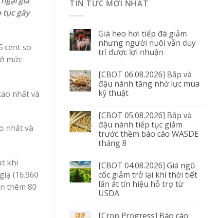
ngại gia
TIN TỨC MỚI NHẤT
 tục gây
Giá heo hơi tiếp đà giảm
nhưng người nuôi vẫn duy
5 cent so
trì được lợi nhuận
 ở mức
[CBOT 06.08.2026] Bắp và
đậu nành tăng nhờ lực mua
kỹ thuật
cao nhất và
[CBOT 05.08.2026] Bắp và
đậu nành tiếp tục giảm
o nhất và
trước thềm báo cáo WASDE
tháng 8
t khi
[CBOT 04.08.2026] Giá ngũ
cốc giảm trở lại khi thời tiết
giạ (16.960
lấn át tín hiệu hỗ trợ từ
cần thêm 80
USDA
[Crop Progress] Báo cáo