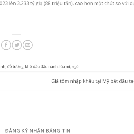
3 lên 3,233 tỷ giạ (88 triệu tấn), cao hơn một chút so với 
ành
,
đỗ tương
,
khô dầu đậu nành
,
lúa mì
,
ngô
.
Giá tôm nhập khẩu tại Mỹ bắt đầu t
ĐĂNG KÝ NHẬN BẢNG TIN