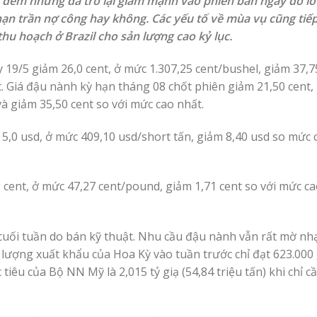
 đêm nhưng đã trở lại giảm mạnh vào phiên ban ngày do lo 
 hạn trần nợ công hay không. Các yếu tố về mùa vụ cũng tiếp
thu hoạch ở Brazil cho sản lượng cao kỷ lục.
 19/5 giảm 26,0 cent, ở mức 1.307,25 cent/bushel, giảm 37,7
t. Giá đậu nành kỳ hạn tháng 08 chốt phiên giảm 21,50 cent,
và giảm 35,50 cent so với mức cao nhất.
5,0 usd, ở mức 409,10 usd/short tấn, giảm 8,40 usd so mức 
 cent, ở mức 47,27 cent/pound, giảm 1,71 cent so với mức ca
cuối tuần do bán kỹ thuật. Nhu cầu đậu nành vẫn rất mờ nhạ
 lượng xuất khẩu của Hoa Kỳ vào tuần trước chỉ đạt 623.000 
tiêu của Bộ NN Mỹ là 2,015 tỷ giạ (54,84 triệu tấn) khi chỉ 