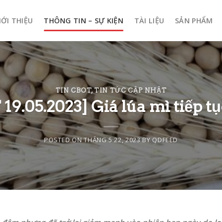
IỚI THIỆU
THÔNG TIN – SỰ KIỆN
TÀI LIỆU
SẢN PHẨM
TIN CBOT
,
TIN TỨC CẬP NHẬT
19.05.2023] Giá lúa mì tiếp t
POSTED ON
THÁNG 5 22, 2023
BY
QDFEED