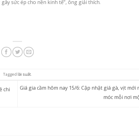
g gây sức ép cho nền kinh tế”, ông giải thích.
Tagged
lãi suất
.
Giá gia cầm hôm nay 15/6: Cập nhật giá gà, vịt mới n
 chi
móc mỗi nơi m