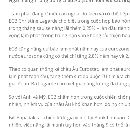
Ngân hàng Trung ương châu Âu (ECB) hôm 9/6 xác nhận
“Lạm phát đang ở mức cao ngoài dự kiến và có thể tiếp 
ECB Christine Lagarde cho biết trong cuộc họp báo hô
trong tháng sau sẽ nâng lãi thêm 0,25% – lần đầu tiên 
vọng lạm phát trong trung hạn vẫn không cải thiện hoặc
ECB cũng nâng dự báo lạm phát năm nay của eurozone l
nước eurozone cũng có thể chỉ tăng 2,8% năm nay và 2,
Theo cơ quan thống kê châu Âu Eurostat, lạm phát euro
lạm phát toàn cầu, tăng thêm sức ép buộc EU tìm lựa c
giai đoạn. Bà Lagarde cho biết giá năng lượng đã tăng
So với Anh và Mỹ, ECB chậm hơn trong cuộc chiến chống
nhiên, nhiệm vụ của châu Âu khó khăn hơn, do họ chịu tá
Bill Papadakis – chiến lược gia vĩ mô tại Bank Lombard 
nhiên, việc nâng lãi mạnh tay hơn vào tháng 9 có thể l