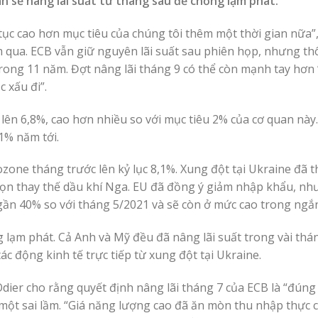
 sẽ nâng lãi suất từ tháng sau để chống lạm phát.
tục cao hơn mục tiêu của chúng tôi thêm một thời gian nữa”,
m qua. ECB vẫn giữ nguyên lãi suất sau phiên họp, nhưng t
trong 11 năm. Đợt nâng lãi tháng 9 có thể còn mạnh tay hơn 
 xấu đi”.
ên 6,8%, cao hơn nhiều so với mục tiêu 2% của cơ quan này
1% năm tới.
zone tháng trước lên kỷ lục 8,1%. Xung đột tại Ukraine đã 
họn thay thế dầu khí Nga. EU đã đồng ý giảm nhập khẩu, n
 gần 40% so với tháng 5/2021 và sẽ còn ở mức cao trong ngắ
 lạm phát. Cả Anh và Mỹ đều đã nâng lãi suất trong vài thá
c động kinh tế trực tiếp từ xung đột tại Ukraine.
Odier cho rằng quyết định nâng lãi tháng 7 của ECB là “đúng
à một sai lầm. “Giá năng lượng cao đã ăn mòn thu nhập thực 