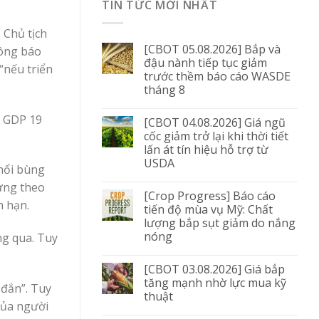
TIN TỨC MỚI NHẤT
 Chủ tịch
[CBOT 05.08.2026] Bắp và
hông báo
đậu nành tiếp tục giảm
“nếu triển
trước thềm báo cáo WASDE
tháng 8
. GDP 19
[CBOT 04.08.2026] Giá ngũ
cốc giảm trở lại khi thời tiết
lấn át tín hiệu hỗ trợ từ
USDA
thổi bùng
hưng theo
[Crop Progress] Báo cáo
n hạn.
tiến độ mùa vụ Mỹ: Chất
lượng bắp sụt giảm do nắng
nóng
ng qua. Tuy
[CBOT 03.08.2026] Giá bắp
tăng mạnh nhờ lực mua kỹ
 đắn”. Tuy
thuật
của người