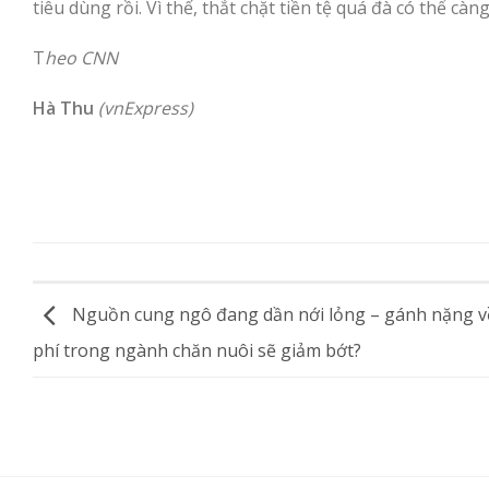
tiêu dùng rồi. Vì thế, thắt chặt tiền tệ quá đà có thể càn
T
heo CNN
Hà Thu
(vnExpress)
Nguồn cung ngô đang dần nới lỏng – gánh nặng về
phí trong ngành chăn nuôi sẽ giảm bớt?