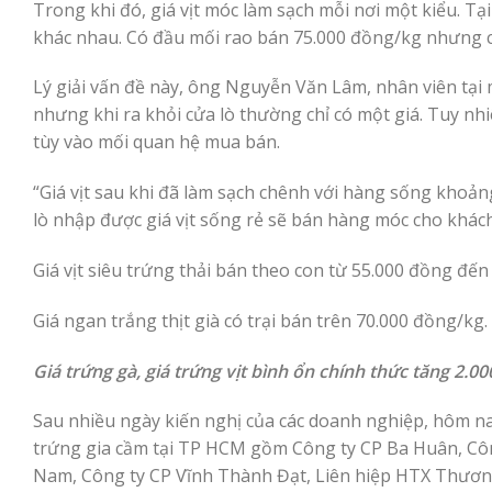
Trong khi đó, giá vịt móc làm sạch mỗi nơi một kiểu. Tạ
khác nhau. Có đầu mối rao bán 75.000 đồng/kg nhưng c
Lý giải vấn đề này, ông Nguyễn Văn Lâm, nhân viên tại m
nhưng khi ra khỏi cửa lò thường chỉ có một giá. Tuy nh
tùy vào mối quan hệ mua bán.
“Giá vịt sau khi đã làm sạch chênh với hàng sống khoản
lò nhập được giá vịt sống rẻ sẽ bán hàng móc cho khách 
Giá vịt siêu trứng thải bán theo con từ 55.000 đồng đến 
Giá ngan trắng thịt già có trại bán trên 70.000 đồng/kg.
Giá trứng gà, giá trứng vịt bình ổn chính thức tăng 2.0
Sau nhiều ngày kiến nghị của các doanh nghiệp, hôm n
trứng gia cầm tại TP HCM gồm Công ty CP Ba Huân, C
Nam, Công ty CP Vĩnh Thành Đạt, Liên hiệp HTX Thươn