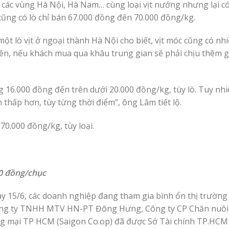
i các vùng Hà Nội, Hà Nam… cùng loại vịt nướng nhưng lại c
ũng có lò chỉ bán 67.000 đồng đến 70.000 đồng/kg.
ột lò vịt ở ngoại thành Hà Nội cho biết, vịt móc cũng có nhi
iên, nếu khách mua qua khâu trung gian sẽ phải chịu thêm g
g 16.000 đồng đến trên dưới 20.000 đồng/kg, tùy lò. Tuy nhi
thấp hơn, tùy từng thời điểm”, ông Lâm tiết lộ.
70.000 đồng/kg, tùy loại.
00 đồng/chục
ay 15/6, các doanh nghiệp đang tham gia bình ổn thị trườn
ông ty TNHH MTV HN-PT Đông Hưng, Công ty CP Chăn nuôi 
g mại TP HCM (Saigon Co.op) đã được Sở Tài chính TP.HCM 