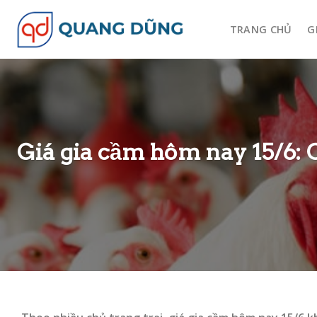
Skip
to
TRANG CHỦ
G
content
Giá gia cầm hôm nay 15/6: C