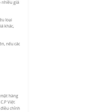
ó nhiều giá
ều loại
iá khác,
ên, nếu các
g mặt hàng
C.P Việt
điều chỉnh