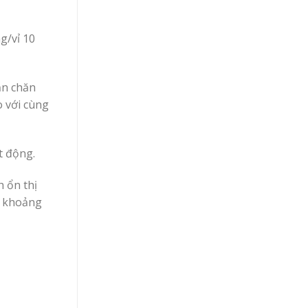
ng/vỉ 10
ăn chăn
o với cùng
t động.
h ổn thị
i khoảng