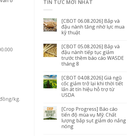
 vẫn ở
TIN TỨC MỚI NHẤT
[CBOT 06.08.2026] Bắp và
đậu nành tăng nhờ lực mua
kỹ thuật
[CBOT 05.08.2026] Bắp và
00.000
đậu nành tiếp tục giảm
trước thềm báo cáo WASDE
tháng 8
[CBOT 04.08.2026] Giá ngũ
cốc giảm trở lại khi thời tiết
lấn át tín hiệu hỗ trợ từ
USDA
 đồng/kg.
[Crop Progress] Báo cáo
tiến độ mùa vụ Mỹ: Chất
lượng bắp sụt giảm do nắng
nóng