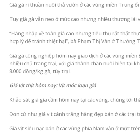
Giá gà ri thuần nuôi thả vườn ở các vùng miền Trung ổ
Tuy giá gà vẫn neo ở mức cao nhưng nhiều thương lái vẫn
“Hàng nhập về toàn giá cao nhưng tiêu thụ rất thất th
hợp lý để tránh thiệt hại”, bà Phạm Thị Vân ở Thường Tí
Giá gà công nghiệp hôm nay giao dịch ở các vùng miền 
nhiều chủ trang trại, với giá thành chăn nuôi hiện tại
8.000 đồng/kg gà, tùy trại.
Giá vịt thịt hôm nay: Vịt móc loạn giá
Khảo sát giá gia cầm hôm nay tại các vùng, chúng tôi th
Đơn cử như giá vịt cánh trắng hàng đẹp bán ở các trại t
Giá vịt siêu nạc bán ở các vùng phía Nam vẫn ở mức trê