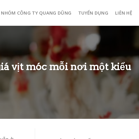
NHÓM CÔNG TY QUANG DŨNG
TUYỂN DỤNG
LIÊN HỆ
giá vịt móc mỗi nơi một kiểu