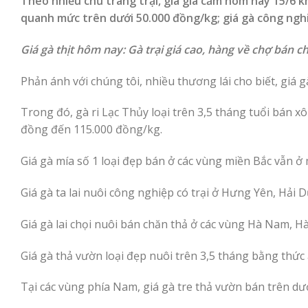
Theo nhiều chủ trang trại, giá gia cầm hôm nay 15/6 kh
quanh mức trên dưới 50.000 đồng/kg; giá gà công nghi
Giá gà thịt hôm nay: Gà trại giá cao, hàng về chợ bán 
Phản ánh với chúng tôi, nhiều thương lái cho biết, giá
Trong đó, gà ri Lạc Thủy loại trên 3,5 tháng tuổi bán xô
đồng đến 115.000 đồng/kg.
Giá gà mía số 1 loại đẹp bán ở các vùng miền Bắc vẫn ở
Giá gà ta lai nuôi công nghiệp có trại ở Hưng Yên, Hả
Giá gà lai chọi nuôi bán chăn thả ở các vùng Hà Nam, H
Giá gà thả vườn loại đẹp nuôi trên 3,5 tháng bằng thức
Tại các vùng phía Nam, giá gà tre thả vườn bán trên dư