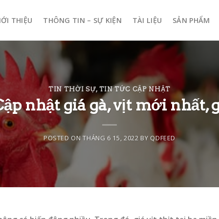
IỚI THIỆU
THÔNG TIN – SỰ KIỆN
TÀI LIỆU
SẢN PHẨM
TIN THỜI SỰ
,
TIN TỨC CẬP NHẬT
ập nhật giá gà, vịt mới nhất, 
POSTED ON
THÁNG 6 15, 2022
BY
QDFEED