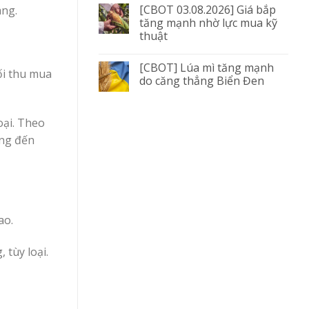
[CBOT 03.08.2026] Giá bắp
àng.
tăng mạnh nhờ lực mua kỹ
thuật
[CBOT] Lúa mì tăng mạnh
ối thu mua
do căng thẳng Biển Đen
oại. Theo
ồng đến
ao.
 tùy loại.