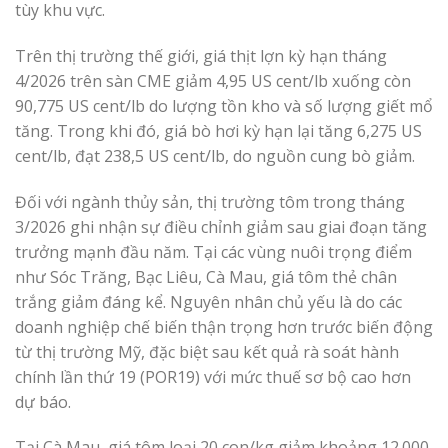
tùy khu vực.
Trên thị trường thế giới, giá thịt lợn kỳ hạn tháng
4/2026 trên sàn CME giảm 4,95 US cent/lb xuống còn
90,775 US cent/lb do lượng tồn kho và số lượng giết mổ
tăng. Trong khi đó, giá bò hơi kỳ hạn lại tăng 6,275 US
cent/lb, đạt 238,5 US cent/lb, do nguồn cung bò giảm.
Đối với ngành thủy sản, thị trường tôm trong tháng
3/2026 ghi nhận sự điều chỉnh giảm sau giai đoạn tăng
trưởng mạnh đầu năm. Tại các vùng nuôi trọng điểm
như Sóc Trăng, Bạc Liêu, Cà Mau, giá tôm thẻ chân
trắng giảm đáng kể. Nguyên nhân chủ yếu là do các
doanh nghiệp chế biến thận trọng hơn trước biến động
từ thị trường Mỹ, đặc biệt sau kết quả rà soát hành
chính lần thứ 19 (POR19) với mức thuế sơ bộ cao hơn
dự báo.
Tại Cà Mau, giá tôm loại 20 con/kg giảm khoảng 12.000