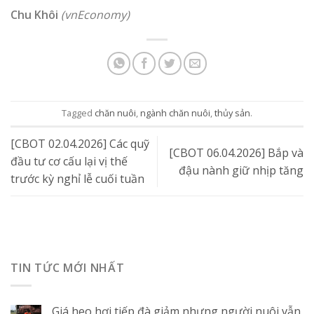
Chu Khôi
(vnEconomy)
Tagged
chăn nuôi
,
ngành chăn nuôi
,
thủy sản
.
[CBOT 02.04.2026] Các quỹ
[CBOT 06.04.2026] Bắp và
đầu tư cơ cấu lại vị thế
đậu nành giữ nhịp tăng
trước kỳ nghỉ lễ cuối tuần
TIN TỨC MỚI NHẤT
Giá heo hơi tiếp đà giảm nhưng người nuôi vẫn