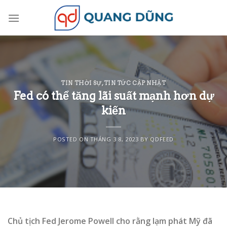
Skip
to
content
TIN THỜI SỰ
,
TIN TỨC CẬP NHẬT
Fed có thể tăng lãi suất mạnh hơn dự
kiến
POSTED ON
THÁNG 3 8, 2023
BY
QDFEED
Chủ tịch Fed Jerome Powell cho rằng lạm phát Mỹ đã