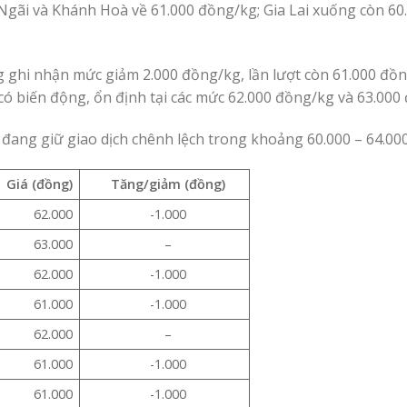
Ngãi và Khánh Hoà về 61.000 đồng/kg; Gia Lai xuống còn 60
g ghi nhận mức giảm 2.000 đồng/kg, lần lượt còn 61.000 đồ
có biến động, ổn định tại các mức 62.000 đồng/kg và 63.000
đang giữ giao dịch chênh lệch trong khoảng 60.000 – 64.00
Giá (đồng)
Tăng/giảm (đồng)
62.000
-1.000
63.000
–
62.000
-1.000
61.000
-1.000
62.000
–
61.000
-1.000
61.000
-1.000