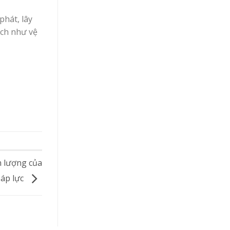
phát, lây
ịch như vệ
n lượng của
 áp lực