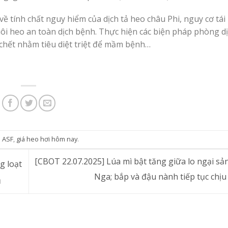
ề tính chất nguy hiểm của dịch tả heo châu Phi, nguy cơ tái 
uôi heo an toàn dịch bệnh. Thực hiện các biện pháp phòng d
 chết nhằm tiêu diệt triệt để mầm bệnh…
d
ASF
,
giá heo hơi hôm nay
.
[CBOT 22.07.2025] Lúa mì bật tăng giữa lo ngại sả
g loạt
Nga; bắp và đậu nành tiếp tục chịu
ụ