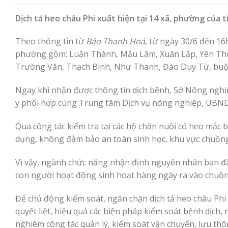
Dịch tả heo châu Phi xuất hiện tại 14 xã, phường của 
Theo thông tin từ
Báo Thanh Hoá
, từ ngày 30/6 đến 16h
phường gồm: Luận Thành, Mậu Lâm, Xuân Lập, Yên Thọ
Trường Văn, Thạch Bình, Như Thanh, Đào Duy Từ, buộc 
Ngay khi nhận được thông tin dịch bệnh, Sở Nông nghi
y phối hợp cùng Trung tâm Dịch vụ nông nghiệp, UBND c
Qua công tác kiểm tra tại các hộ chăn nuôi có heo mắc 
dụng, không đảm bảo an toàn sinh học, khu vực chuồng 
Vì vậy, ngành chức năng nhận định nguyên nhân ban đ
con người hoạt động sinh hoạt hàng ngày ra vào chuồ
Để chủ động kiểm soát, ngăn chặn dịch tả heo châu Phi 
quyết liệt, hiệu quả các biện pháp kiểm soát bệnh dịch, 
nghiêm công tác quản lý, kiểm soát vận chuyển, lưu thô