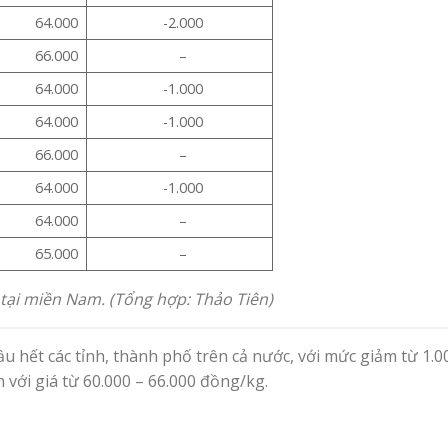
64.000
-2.000
66.000
–
64.000
-1.000
64.000
-1.000
66.000
–
64.000
-1.000
64.000
–
65.000
–
tại miền Nam. (Tổng hợp: Thảo Tiên)
u hết các tỉnh, thành phố trên cả nước, với mức giảm từ 1.0
 với giá từ 60.000 – 66.000 đồng/kg.