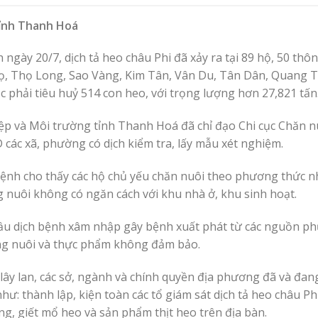
tỉnh Thanh Hoá
 ngày 20/7, dịch tả heo châu Phi đã xảy ra tại 89 hộ, 50 thôn
, Thọ Long, Sao Vàng, Kim Tân, Vân Du, Tân Dân, Quang T
phải tiêu huỷ 514 con heo, với trọng lượng hơn 27,821 tấn
ệp và Môi trường tỉnh Thanh Hoá đã chỉ đạo Chi cục Chăn n
ác xã, phường có dịch kiểm tra, lấy mẫu xét nghiệm.
bệnh cho thấy các hộ chủ yếu chăn nuôi theo phương thức nh
nuôi không có ngăn cách với khu nhà ở, khu sinh hoạt.
ầu dịch bệnh xâm nhập gây bệnh xuất phát từ các nguồn ph
ng nuôi và thực phẩm không đảm bảo.
lây lan, các sở, ngành và chính quyền địa phương đã và đan
như: thành lập, kiện toàn các tổ giám sát dịch tả heo châu Ph
ng, giết mổ heo và sản phẩm thịt heo trên địa bàn.