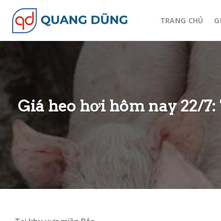
Skip
to
TRANG CHỦ
G
content
Giá heo hơi hôm nay 22/7: 