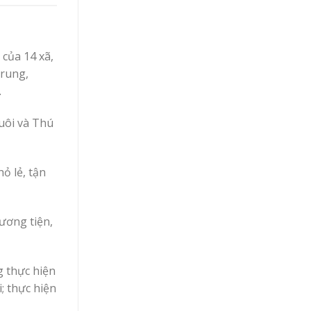
 của 14 xã,
rung,
.
uôi và Thú
ỏ lẻ, tận
ương tiện,
g thực hiện
i; thực hiện