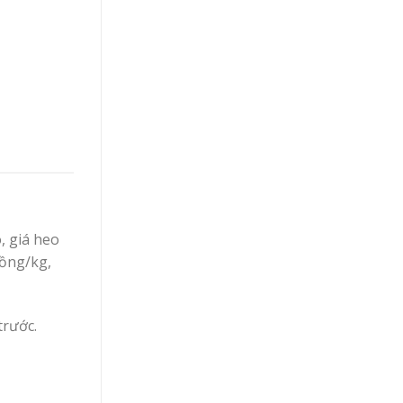
, giá heo
đồng/kg,
trước.