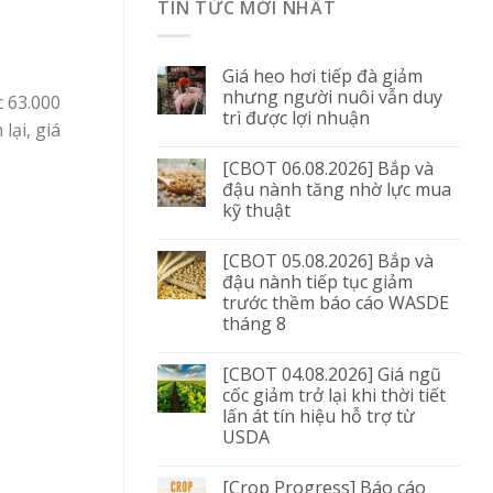
TIN TỨC MỚI NHẤT
Giá heo hơi tiếp đà giảm
nhưng người nuôi vẫn duy
 63.000
trì được lợi nhuận
lại, giá
[CBOT 06.08.2026] Bắp và
đậu nành tăng nhờ lực mua
kỹ thuật
[CBOT 05.08.2026] Bắp và
đậu nành tiếp tục giảm
trước thềm báo cáo WASDE
tháng 8
[CBOT 04.08.2026] Giá ngũ
cốc giảm trở lại khi thời tiết
lấn át tín hiệu hỗ trợ từ
USDA
[Crop Progress] Báo cáo