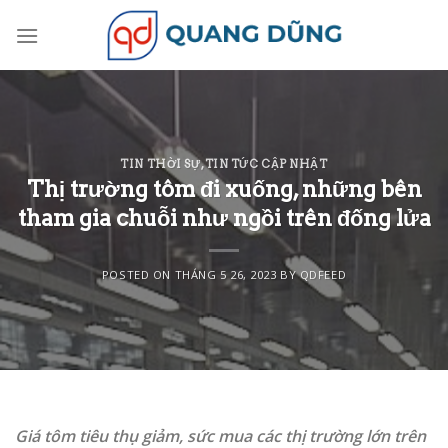
Skip
to
content
TIN THỜI SỰ
,
TIN TỨC CẬP NHẬT
Thị trường tôm đi xuống, những bên
tham gia chuỗi như ngồi trên đống lửa
POSTED ON
THÁNG 5 26, 2023
BY
QDFEED
Giá tôm tiêu thụ giảm, sức mua các thị trường lớn trên