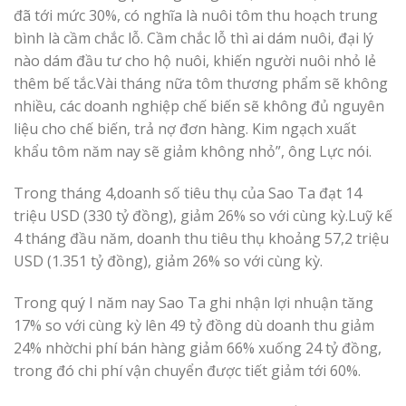
đã tới mức 30%, có nghĩa là nuôi tôm thu hoạch trung
bình là cầm chắc lỗ. Cầm chắc lỗ thì ai dám nuôi, đại lý
nào dám đầu tư cho hộ nuôi, khiến người nuôi nhỏ lẻ
thêm bế tắc.Vài tháng nữa tôm thương phẩm sẽ không
nhiều, các doanh nghiệp chế biến sẽ không đủ nguyên
liệu cho chế biến, trả nợ đơn hàng. Kim ngạch xuất
khẩu tôm năm nay sẽ giảm không nhỏ”, ông Lực nói.
Trong tháng 4,doanh số tiêu thụ của Sao Ta đạt 14
triệu USD (330 tỷ đồng), giảm 26% so với cùng kỳ.Luỹ kế
4 tháng đầu năm, doanh thu tiêu thụ khoảng 57,2 triệu
USD (1.351 tỷ đồng), giảm 26% so với cùng kỳ.
Trong quý I năm nay Sao Ta ghi nhận lợi nhuận tăng
17% so với cùng kỳ lên 49 tỷ đồng dù doanh thu giảm
24% nhờchi phí bán hàng giảm 66% xuống 24 tỷ đồng,
trong đó chi phí vận chuyển được tiết giảm tới 60%.