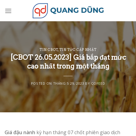
Skip
to
content
TIN CBOT
,
TIN TỨC CẬP NHẬT
[CBOT 26.05.2023] Giá bắp đạt mức
cao nhất trong một tháng
POSTED ON
THÁNG 5 29, 2023
BY
QDFEED
Giá đậu nành
kỳ hạn tháng 07 chốt phiên giao dịch