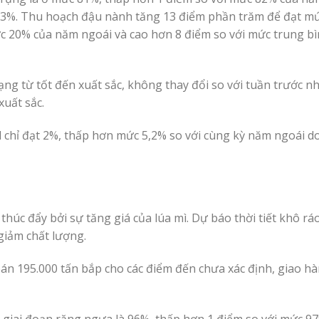
 73%. Thu hoạch đậu nành tăng 13 điểm phần trăm để đạt m
ức 20% của năm ngoái và cao hơn 8 điểm so với mức trung b
ạng từ tốt đến xuất sắc, không thay đổi so với tuần trước 
xuất sắc.
 chỉ đạt 2%, thấp hơn mức 5,2% so với cùng kỳ năm ngoái do 
úc đẩy bởi sự tăng giá của lúa mì. Dự báo thời tiết khô ráo
giảm chất lượng.
án 195.000 tấn bắp cho các điểm đến chưa xác định, giao h
 giai đoạn răng ngựa là 96%, thấp hơn 1 điểm so với mức 