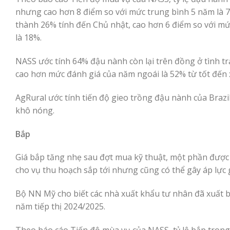
nhưng cao hơn 8 điểm so với mức trung bình 5 năm là
thành 26% tính đến Chủ nhật, cao hơn 6 điểm so với m
là 18%.
NASS ước tính 64% đậu nành còn lại trên đồng ở tình tr
cao hơn mức đánh giá của năm ngoái là 52% từ tốt đến 
AgRural ước tính tiến độ gieo trồng đậu nành của Brazil
khô nóng.
Bắp
Giá bắp tăng nhẹ sau đợt mua kỹ thuật, một phần được th
cho vụ thu hoạch sắp tới nhưng cũng có thể gây áp lực 
Bộ NN Mỹ cho biết các nhà xuất khẩu tư nhân đã xuất b
năm tiếp thị 2024/2025.
Theo báo cáo Tiến độ mùa vụ của NASS, tỷ lệ bắp trong