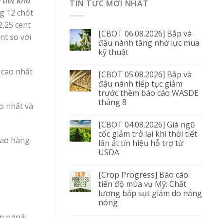
tiết khô
TIN TỨC MỚI NHẤT
g 12 chốt
2,25 cent
[CBOT 06.08.2026] Bắp và
nt so với
đậu nành tăng nhờ lực mua
kỹ thuật
 cao nhất
[CBOT 05.08.2026] Bắp và
đậu nành tiếp tục giảm
trước thềm báo cáo WASDE
tháng 8
o nhất và
[CBOT 04.08.2026] Giá ngũ
cốc giảm trở lại khi thời tiết
iao hàng
lấn át tín hiệu hỗ trợ từ
USDA
[Crop Progress] Báo cáo
tiến độ mùa vụ Mỹ: Chất
lượng bắp sụt giảm do nắng
nóng
m ngoái