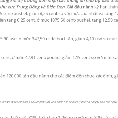
ng khi thị trường đón nhận các thông tin như dự báo thời 
ả khu vực Trung Đông và Biển Đen.
Giá đậu nành
kỳ hạn thán
5 cent/bushel, giảm 8,25 cent so với mức cao nhất và tăng 1
ên tăng 0,25 cent, ở mức 1075,50 cent/bushel, tăng 12,50 ce
5,90 usd, ở mức 347,50 usd/short tấn, giảm 4,10 usd so mức
 cent, ở mức 42,91 cent/pound, giảm 1,19 cent so với mức ca
án 120.000 tấn đậu nành cho các điểm đến chưa xác định, g
0 năm tại các cảng lớn ở bờ Đông và vùng Vịnh, khiến nền kinh tế Mỹ thiệt hại hàng tỷ đô la mỗi ngày.
 rụng lá ở mức 81%, thấp hơn 1 điểm so với mức 82% của nă