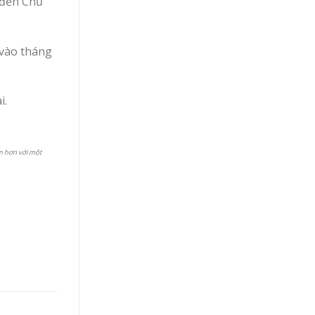
 đến Chủ
 vào tháng
i.
ần hơn với một