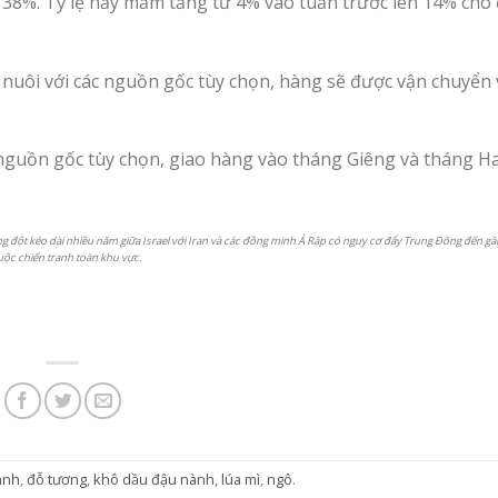
 38%. Tỷ lệ nảy mầm tăng từ 4% vào tuần trước lên 14% cho
n nuôi với các nguồn gốc tùy chọn, hàng sẽ được vận chuyển
c nguồn gốc tùy chọn, giao hàng vào tháng Giêng và tháng Ha
xung đột kéo dài nhiều năm giữa Israel với Iran và các đồng minh Ả Rập có nguy cơ đẩy Trung Đông đến g
uộc chiến tranh toàn khu vực.
ành
,
đỗ tương
,
khô dầu đậu nành
,
lúa mì
,
ngô
.