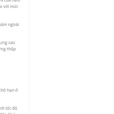
so với mức
 năm ngoái
hưng cao
ưng thấp
khô hạn ở
ới tốc độ