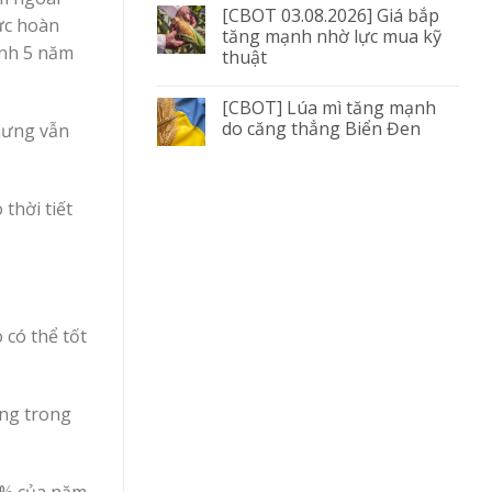
[CBOT 03.08.2026] Giá bắp
ức hoàn
tăng mạnh nhờ lực mua kỹ
ình 5 năm
thuật
[CBOT] Lúa mì tăng mạnh
do căng thẳng Biển Đen
nhưng vẫn
thời tiết
 có thể tốt
àng trong
97% của năm