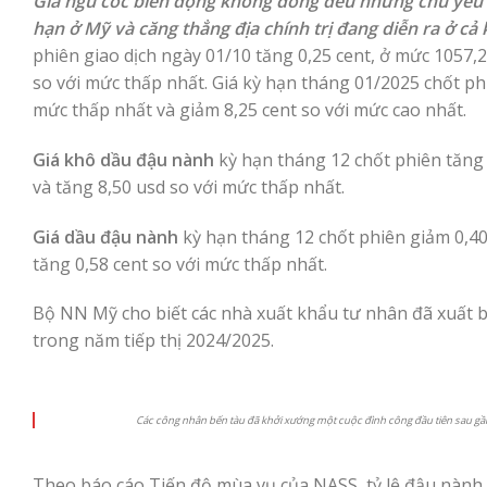
Giá ngũ cốc biến động không đồng đều nhưng chủ yếu tă
hạn ở Mỹ và căng thẳng địa chính trị đang diễn ra ở c
phiên giao dịch ngày 01/10 tăng 0,25 cent, ở mức 1057,2
so với mức thấp nhất. Giá kỳ hạn tháng 01/2025 chốt phi
mức thấp nhất và giảm 8,25 cent so với mức cao nhất.
Giá khô dầu đậu nành
kỳ hạn tháng 12 chốt phiên tăng 
và tăng 8,50 usd so với mức thấp nhất.
Giá dầu đậu nành
kỳ hạn tháng 12 chốt phiên giảm 0,40
tăng 0,58 cent so với mức thấp nhất.
Bộ NN Mỹ cho biết các nhà xuất khẩu tư nhân đã xuất b
trong năm tiếp thị 2024/2025.
Các công nhân bến tàu đã khởi xướng một cuộc đình công đầu tiên sau gần 5
Theo báo cáo Tiến độ mùa vụ của NASS, tỷ lệ đậu nành