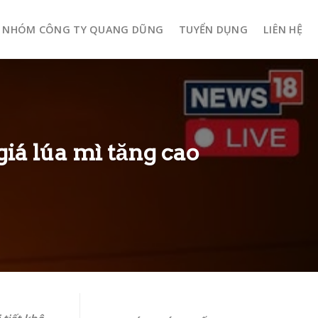
NHÓM CÔNG TY QUANG DŨNG
TUYỂN DỤNG
LIÊN HỆ
iá lúa mì tăng cao