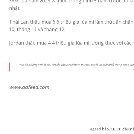
36% của năm 2023 và mức trung bình 5 năm trước đó là
nhật.
Thái Lan thầu mua 6,6 triệu giạ lúa mì làm thức ăn chă
10, tháng 11 và tháng 12.
Jordan thầu mua 4,4 triệu giạ lúa mì lương thực với cá
Iran đã phóng ít nhất 180 tên lửa vào Israel hôm thứ Ba. Đât là vụ mới nhất trong cuộc 
c
www.qdfeed.com
Tagged
bắp
,
CBOT
,
đậu n