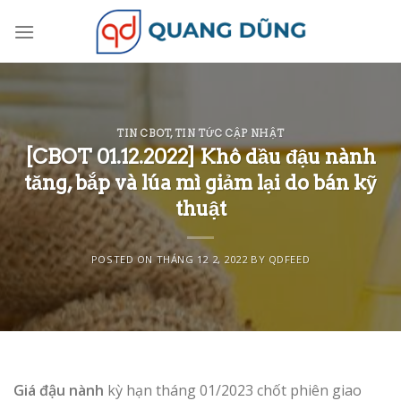
Skip
to
content
TIN CBOT
,
TIN TỨC CẬP NHẬT
[CBOT 01.12.2022] Khô dầu đậu nành
tăng, bắp và lúa mì giảm lại do bán kỹ
thuật
POSTED ON
THÁNG 12 2, 2022
BY
QDFEED
Giá đậu nành
kỳ hạn tháng 01/2023 chốt phiên giao