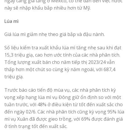
ngày càng gia tăng ở Mexico, có thể dẫn đến việc nước
này sẽ nhập khẩu bắp nhiều hơn từ Mỹ.
Lúa mì
Giá lúa mì giảm nhẹ theo giá bắp và đậu nành.
Số liệu kiểm tra xuất khẩu lúa mì tăng nhẹ sau khi đạt
15,3 triệu giạ, cao hơn ước tính của các nhà phân tích.
Tổng lượng xuất bán cho năm tiếp thị 2023/24 vẫn
thấp hơn một chút so cùng kỳ năm ngoái, với 687,4
triệu giạ.
Trước báo cáo tiến độ mùa vụ, các nhà phân tích kỳ
vọng xếp hạng lúa mì vụ Đông giữ ổn định so với một
tuần trước, với 48% ở điều kiện từ tốt đến xuất sắc cho
đến ngày 02/6. Các nhà phân tích cũng kỳ vọng 95% lúa
mì vụ Xuân đã được gieo trồng, với 69% được đánh giá
ở tình trạng tốt đến xuất sắc.