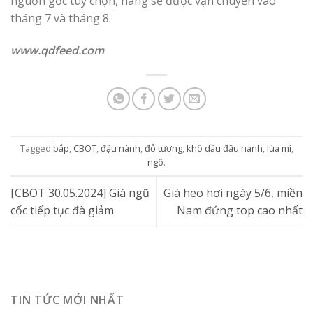
nguồn gốc tùy chọn, hàng sẽ được vận chuyển vào
tháng 7 và tháng 8.
www.qdfeed.com
Tagged
bắp
,
CBOT
,
đậu nành
,
đỗ tương
,
khô dầu đậu nành
,
lúa mì
,
ngô
.
[CBOT 30.05.2024] Giá ngũ
Giá heo hơi ngày 5/6, miền
cốc tiếp tục đà giảm
Nam đứng top cao nhất
TIN TỨC MỚI NHẤT