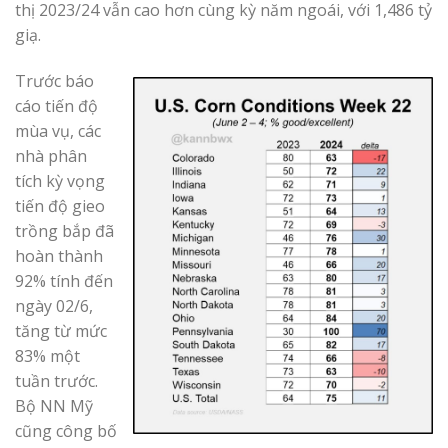
thị 2023/24 vẫn cao hơn cùng kỳ năm ngoái, với 1,486 tỷ
giạ.
Trước báo
cáo tiến độ
mùa vụ, các
nhà phân
tích kỳ vọng
tiến độ gieo
trồng bắp đã
hoàn thành
92% tính đến
ngày 02/6,
tăng từ mức
83% một
tuần trước.
Bộ NN Mỹ
cũng công bố