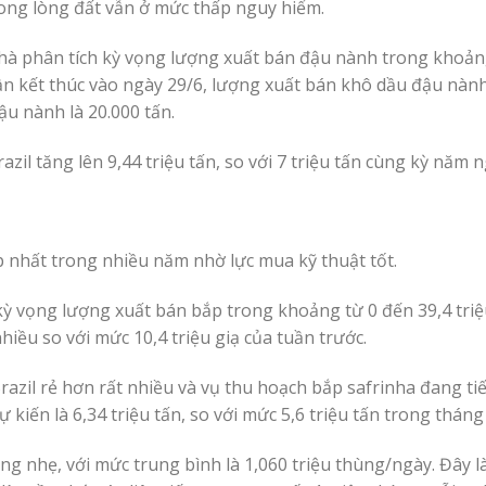
ong lòng đất vẫn ở mức thấp nguy hiểm.
hà phân tích kỳ vọng lượng xuất bán đậu nành trong khoản
tuần kết thúc vào ngày 29/6, lượng xuất bán khô dầu đậu nàn
u nành là 20.000 tấn.
il tăng lên 9,44 triệu tấn, so với 7 triệu tấn cùng kỳ năm n
p nhất trong nhiều năm nhờ lực mua kỹ thuật tốt.
ỳ vọng lượng xuất bán bắp trong khoảng từ 0 đến 39,4 triệu
hiều so với mức 10,4 triệu giạ của tuần trước.
zil rẻ hơn rất nhiều và vụ thu hoạch bắp safrinha đang tiến
iến ​​là 6,34 triệu tấn, so với mức 5,6 triệu tấn trong tháng 
ng nhẹ, với mức trung bình là 1,060 triệu thùng/ngày. Đây 