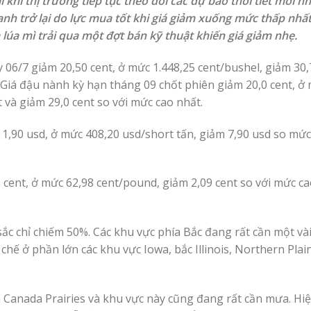
 khi thị trường tiếp tục theo dõi các dự báo thời tiết mới n
nh trở lại do lực mua tốt khi giá giảm xuống mức thấp nhất
lúa mì trải qua một đợt bán kỹ thuật khiến giá giảm nhẹ.
 06/7 giảm 20,50 cent, ở mức 1.448,25 cent/bushel, giảm 30,
. Giá đậu nành kỳ hạn tháng 09 chốt phiên giảm 20,0 cent, ở
t và giảm 29,0 cent so với mức cao nhất.
1,90 usd, ở mức 408,20 usd/short tấn, giảm 7,90 usd so mức
 cent, ở mức 62,98 cent/pound, giảm 2,09 cent so với mức ca
ắc chỉ chiếm 50%. Các khu vực phía Bắc đang rất cần một và
hế ở phần lớn các khu vực Iowa, bắc Illinois, Northern Plai
 Canada Prairies và khu vực này cũng đang rất cần mưa. Hiệ