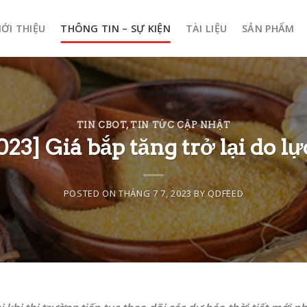
IỚI THIỆU
THÔNG TIN – SỰ KIỆN
TÀI LIỆU
SẢN PHẨM
TIN CBOT
,
TIN TỨC CẬP NHẬT
23] Giá bắp tăng trở lại do l
POSTED ON
THÁNG 7 7, 2023
BY
QDFEED