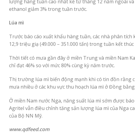
lượng hàng tuần cao nhất kể từ tháng 12 năm ngoái và l
ethanol giảm 3% trong tuần trước.
Lúa mì
Trước báo cáo xuất khẩu hàng tuần, các nhà phân tích 
12,9 triệu giạ (49.000 – 351.000 tấn) trong tuần kết thúc
Thời tiết có mưa gần đây ở miền Trung và miền Nam Kans
chỉ đạt 46% so với mức 80% cùng kỳ năm trước.
Thị trường lúa mì biến động mạnh khi có tin đồn rằng c
mưa nhiều ở các khu vực thu hoạch lúa mì ở Đồng bằng
Ở miền Nam nước Nga, năng suất lúa mì sớm được báo c
Agritel vẫn điều chỉnh tăng sản lượng lúa mì của Nga cao 
của Bộ NN Mỹ.
www.qdfeed.com