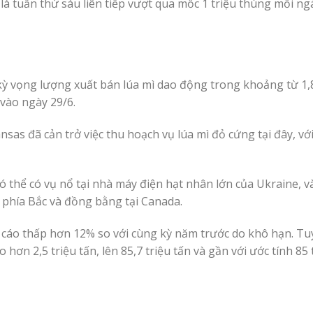
à tuần thứ sáu liên tiếp vượt qua mốc 1 triệu thùng mỗi ng
kỳ vọng lượng xuất bán lúa mì dao động trong khoảng từ 1,8
 vào ngày 29/6.
as đã cản trở việc thu hoạch vụ lúa mì đỏ cứng tại đây, với
ó thể có vụ nổ tại nhà máy điện hạt nhân lớn của Ukraine, v
 phía Bắc và đồng bằng tại Canada.
áo thấp hơn 12% so với cùng kỳ năm trước do khô hạn. Tuy
hơn 2,5 triệu tấn, lên 85,7 triệu tấn và gần với ước tính 85 