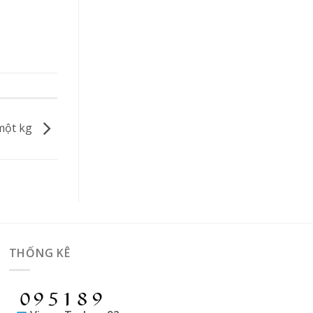
 một kg
THỐNG KÊ