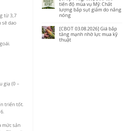
tiến độ mùa vụ Mỹ: Chất
lượng bắp sụt giảm do nắng
nóng
g từ 3,7
h sẽ dao
[CBOT 03.08.2026] Giá bắp
tăng mạnh nhờ lực mua kỹ
thuật
goái.
 giạ (0 –
 triển tốt.
6.
là mức sản