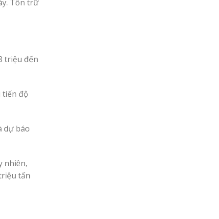
ày. Tồn trữ
 triệu đến
 tiến độ
à dự báo
 nhiên,
triệu tấn