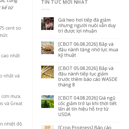
hất, cùng
TIN TỨC MỚI NHẤT
 kể từ
Giá heo hơi tiếp đà giảm
nhưng người nuôi vẫn duy
75 cent so
trì được lợi nhuận
 mức
[CBOT 06.08.2026] Bắp và
đậu nành tăng nhờ lực mua
kỹ thuật
 cao nhất
[CBOT 05.08.2026] Bắp và
đậu nành tiếp tục giảm
o nhất và
trước thềm báo cáo WASDE
tháng 8
i cơn mưa.
[CBOT 04.08.2026] Giá ngũ
cốc giảm trở lại khi thời tiết
ns và Great
lấn át tín hiệu hỗ trợ từ
USDA
n nhiệt độ
[Crop Progress] Báo cáo