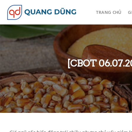
Skip
to
TRANG CHỦ
G
content
[CBOT 06.07.20