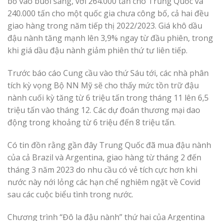
bố vào buổi sáng, với 264.000 tấn cho Trung Quốc và
240.000 tấn cho một quốc gia chưa công bố, cả hai đều
giao hàng trong năm tiếp thị 2022/2023. Giá khô dầu
đậu nành tăng mạnh lên 3,9% ngay từ đầu phiên, trong
khi giá dầu đậu nành giảm phiên thứ tư liên tiếp.
Trước báo cáo Cung cầu vào thứ Sáu tới, các nhà phân
tích kỳ vọng Bộ NN Mỹ sẽ cho thấy mức tồn trữ đậu
nành cuối kỳ tăng từ 6 triệu tấn trong tháng 11 lên 6,5
triệu tấn vào tháng 12. Các dự đoán thương mại dao
động trong khoảng từ 6 triệu đến 8 triệu tấn.
Có tin đồn rằng gần đây Trung Quốc đã mua đậu nành
của cả Brazil và Argentina, giao hàng từ tháng 2 đến
tháng 3 năm 2023 do nhu cầu có vẻ tích cực hơn khi
nước này nới lỏng các hạn chế nghiêm ngặt về Covid
sau các cuộc biểu tình trong nước.
Chương trình “Đô la đậu nành” thứ hai của Argentina