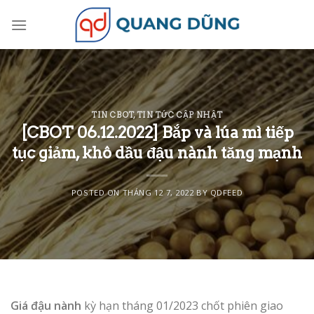
Skip
to
content
TIN CBOT
,
TIN TỨC CẬP NHẬT
[CBOT 06.12.2022] Bắp và lúa mì tiếp
tục giảm, khô dầu đậu nành tăng mạnh
POSTED ON
THÁNG 12 7, 2022
BY
QDFEED
Giá đậu nành
kỳ hạn tháng 01/2023 chốt phiên giao