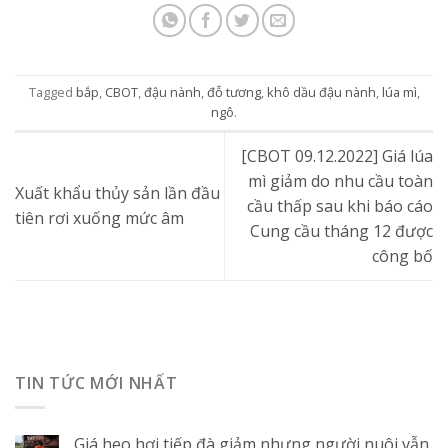
Tagged
bắp
,
CBOT
,
đậu nành
,
đỗ tương
,
khô dầu đậu nành
,
lúa mì
,
ngô
.
[CBOT 09.12.2022] Giá lúa
mì giảm do nhu cầu toàn
Xuất khẩu thủy sản lần đầu
cầu thấp sau khi báo cáo
tiên rơi xuống mức âm
Cung cầu tháng 12 được
công bố
TIN TỨC MỚI NHẤT
Giá heo hơi tiếp đà giảm nhưng người nuôi vẫn