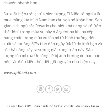
chuyển nhanh hơn.
Sự xuất hiện trở lại của hiện tượng El Niño có nghĩa là
mùa màng lúa mì ở Nam bán cầu sẽ khó khăn hơn. Sàn
giao dịch ngũ cốc Rosario cho biết khả năng sẽ có “tổn
thất lớn” trong mùa vụ này ở Argentina khi hạ xếp
hạng chất lượng mùa vụ lúa mì từ bình thường đến
xuất sắc xuống 67% tính đến ngày 04/10 do khô hạn và
có khả năng xảy ra sương giá trong tuần này. Sản
lượng lúa mì của Úc cũng dễ bị ảnh hưởng do hạn hán
nếu các điều kiện thời tiết giữ nguyên như hiện nay.
www.qdfeed.com
Tagged
bắp
,
CBOT
,
đậu nành
,
đỗ tương
,
khô dầu đậu nành
,
lúa mì
,