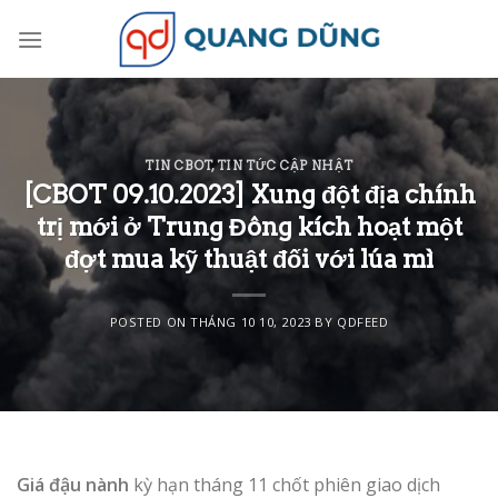
Skip
to
content
TIN CBOT
,
TIN TỨC CẬP NHẬT
[CBOT 09.10.2023] Xung đột địa chính
trị mới ở Trung Đông kích hoạt một
đợt mua kỹ thuật đối với lúa mì
POSTED ON
THÁNG 10 10, 2023
BY
QDFEED
Giá đậu nành
kỳ hạn tháng 11 chốt phiên giao dịch