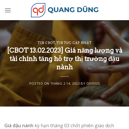
Skip
to
content
TIN CBOT
,
TIN TỨC CẬP NHẬT
[CBOT 13.02.2023] Giá năng lượng và
tài chính tăng hỗ trợ thị trường đậu
nành
POSTED ON
THÁNG 2 14, 2023
BY
QDFEED
Giá đậu nành
kỳ hạn tháng 03 chốt phiên giao dịch