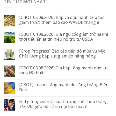
TIN TỨC MỚI NHẤT
[CBOT 05.08.2026] Bắp và đậu nành tiếp tục
giảm trước thềm báo cáo WASDE tháng 8
[CBOT 04.08.2026] Giá ngũ cốc giảm trở lại khi
thời tiết lấn át tín hiệu hỗ trợ từ USDA
[Crop Progress] Báo cáo tiến độ mùa vụ Mỹ:
Chất lượng bắp sụt giảm do nắng nóng
[CBOT 03.08.2026] Giá bắp tăng mạnh nhờ lực
mua kỹ thuật
[CBOT] Lúa mì tăng mạnh do căng thẳng Biển
Đen
Fed giữ nguyên lãi suất trong cuộc họp tháng
7/2026 giữa bối cảnh nội bộ chia rẽ