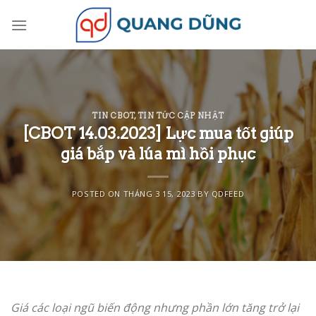
Skip
to
content
TIN CBOT
,
TIN TỨC CẬP NHẬT
[CBOT 14.03.2023] Lực mua tốt giúp
giá bắp và lúa mì hồi phục
POSTED ON
THÁNG 3 15, 2023
BY
QDFEED
Giá các loại ngũ biến động nhưng phần lớn tăng trở lại