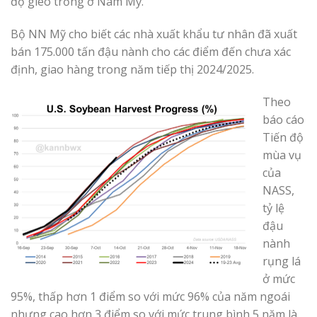
độ gieo trồng ở Nam Mỹ.
Bộ NN Mỹ cho biết các nhà xuất khẩu tư nhân đã xuất
bán 175.000 tấn đậu nành cho các điểm đến chưa xác
định, giao hàng trong năm tiếp thị 2024/2025.
Theo
báo cáo
Tiến độ
mùa vụ
của
NASS,
tỷ lệ
đậu
nành
rụng lá
ở mức
95%, thấp hơn 1 điểm so với mức 96% của năm ngoái
nhưng cao hơn 3 điểm so với mức trung bình 5 năm là