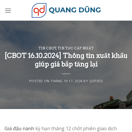
Skip
to
content
TIN CBOT
,
TIN TỨC CẬP NHẬT
[CBOT 16.10.2024] Thông tin xuất khẩu
giúp giá bắp tăng lại
POSTED ON
THÁNG 10 17, 2024
BY
QDFEED
Giá đậu nành
kỳ hạn tháng 12 chốt phiên giao dịch