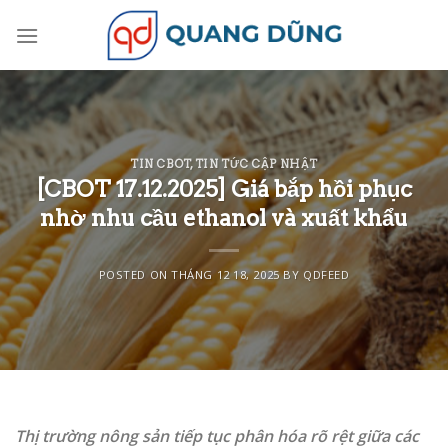
Skip
to
content
TIN CBOT
,
TIN TỨC CẬP NHẬT
[CBOT 17.12.2025] Giá bắp hồi phục
nhờ nhu cầu ethanol và xuất khẩu
POSTED ON
THÁNG 12 18, 2025
BY
QDFEED
Thị trường nông sản tiếp tục phân hóa rõ rệt giữa các