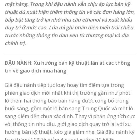
mặt hàng. Trong khi đậu nành vẫn chịu áp lực bán kỹ
thuật dù xuất hiện thêm thông tin về các đơn hàng lớn,
bắp bật tăng trở lại nhờ nhu cầu ethanol và xuất khẩu
duy trì ở mức cao. Lúa mì ghi nhận diễn biến trái chiều
trước những thông tin đan xen từ thương mại và địa
chính trị.
ĐẬU NÀNH: Xu hướng bán kỹ thuật lấn át các thông
tin về giao dịch mua hàng
Giá đậu nành tiếp tục loay hoay tìm điểm tựa trong
phiên giao dịch mới nhất khi thị trường gần như phớt
lờ thêm hai thông báo bán hàng được công bố trong
buổi sáng, gồm một lô bán sang Trung Quốc và một lô
sang điểm đến chưa xác định. Thay vì phản ứng tích cực
với thông tin nhu cầu, giới giao dịch quay trở lại với xu
hướng bán kỹ thuật, kéo giá giảm nhẹ. Giá đậu nành kỳ
hạn tháng 1/2026 giảm 4,5 cent xuống 10,5825