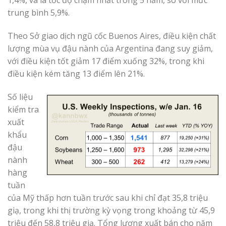
1,4%, và là tốc độ chậm nhất trong 5 năm, so với mức
trung bình 5,9%.
Theo Sở giao dịch ngũ cốc Buenos Aires, điều kiện chất
lượng mùa vụ đậu nành của Argentina đang suy giảm,
với điều kiện tốt giảm 17 điểm xuống 32%, trong khi
điều kiện kém tăng 13 điểm lên 21%.
Số liệu
kiểm tra
xuất
khẩu
đậu
nành
hàng
tuần
của Mỹ thấp hơn tuần trước sau khi chỉ đạt 35,8 triệu
giạ, trong khi thị trường kỳ vọng trong khoảng từ 45,9
triệu đến 58,8 triệu giạ. Tổng lượng xuất bán cho năm