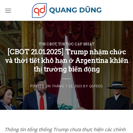
Skip
to
content
TIN CBOT
,
TIN TỨC CẬP NHẬT
[CBOT 21.01.2025] Trump nhậm chức
và thời tiết khô hạn ở Argentina khiến
thị trường biến động
POSTED ON
THÁNG 1 22, 2025
BY
QDFEED
Thông tin tổng thống Trump chưa thực hiện các chính