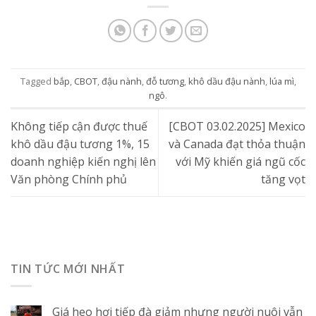
Tagged
bắp
,
CBOT
,
đậu nành
,
đỗ tương
,
khô dầu đậu nành
,
lúa mì
,
ngô
.
Không tiếp cận được thuế
[CBOT 03.02.2025] Mexico
khô dầu đậu tương 1%, 15
và Canada đạt thỏa thuận
doanh nghiệp kiến nghị lên
với Mỹ khiến giá ngũ cốc
Văn phòng Chính phủ
tăng vọt
TIN TỨC MỚI NHẤT
Giá heo hơi tiếp đà giảm nhưng người nuôi vẫn