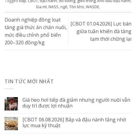
Tagged
bắp
,
CBOT
,
đậu nành
,
đỗ tương
,
gieo trồng
,
khô dầu đậu nành
,
lúa mì
,
NASS
,
ngô
,
Tồn kho
,
WASDE
.
Doanh nghiệp đồng loạt
[CBOT 01.04.2026] Lực bán
tăng giá thức ăn chăn nuôi,
giữa tuần khiến đà tăng
mức điều chỉnh phổ biến
tạm thời chững lại
200–320 đồng/kg
TIN TỨC MỚI NHẤT
Giá heo hơi tiếp đà giảm nhưng người nuôi vẫn
duy trì được lợi nhuận
[CBOT 06.08.2026] Bắp và đậu nành tăng nhờ
lực mua kỹ thuật