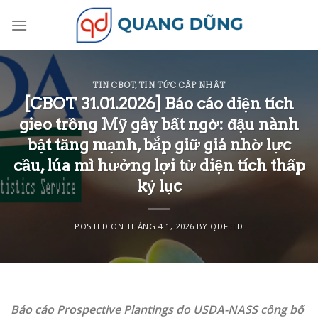
Skip
to
content
TIN CBOT
,
TIN TỨC CẬP NHẬT
[CBOT 31.01.2026] Báo cáo diện tích
gieo trồng Mỹ gây bất ngờ: đậu nành
bật tăng mạnh, bắp giữ giá nhờ lực
cầu, lúa mì hưởng lợi từ diện tích thấp
kỷ lục
POSTED ON
THÁNG 4 1, 2026
BY
QDFEED
Báo cáo Prospective Plantings do USDA-NASS công bố