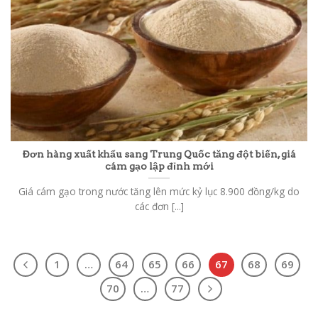
Đơn hàng xuất khẩu sang Trung Quốc tăng đột biến, giá
cám gạo lập đỉnh mới
Giá cám gạo trong nước tăng lên mức kỷ lục 8.900 đồng/kg do
các đơn [...]
1
…
64
65
66
67
68
69
70
…
77