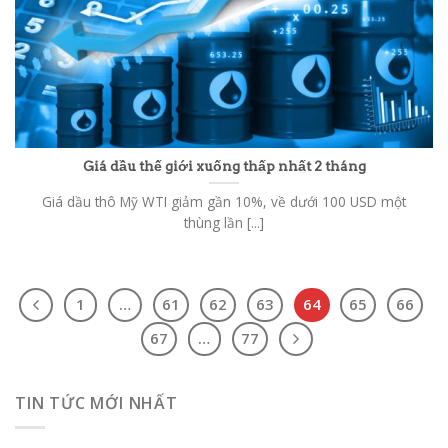
Giá dầu thế giới xuống thấp nhất 2 tháng
Giá dầu thô Mỹ WTI giảm gần 10%, về dưới 100 USD một
thùng lần [...]
1
…
61
62
63
64
65
66
67
…
77
TIN TỨC MỚI NHẤT