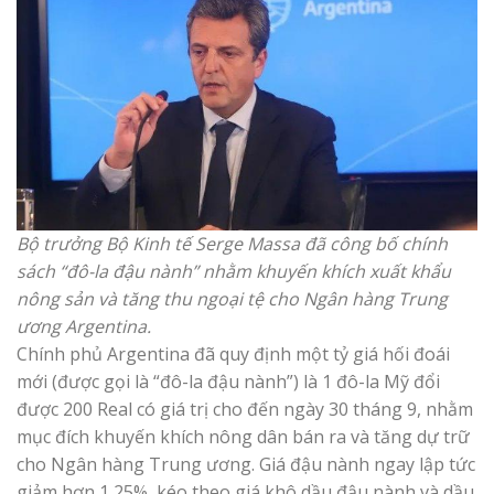
Bộ trưởng Bộ Kinh tế Serge Massa đã công bố chính
sách “đô-la đậu nành” nhằm khuyến khích xuất khẩu
nông sản và tăng thu ngoại tệ cho Ngân hàng Trung
ương Argentina.
Chính phủ Argentina đã quy định một tỷ giá hối đoái
mới (được gọi là “đô-la đậu nành”) là 1 đô-la Mỹ đổi
được 200 Real có giá trị cho đến ngày 30 tháng 9, nhằm
mục đích khuyến khích nông dân bán ra và tăng dự trữ
cho Ngân hàng Trung ương. Giá đậu nành ngay lập tức
giảm hơn 1,25%, kéo theo giá khô dầu đậu nành và dầu