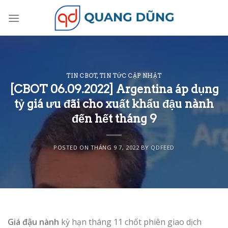
Skip
to
content
TIN CBOT
,
TIN TỨC CẬP NHẬT
[CBOT 06.09.2022] Argentina áp dụng
tỷ giá ưu đãi cho xuất khẩu đậu nành
đến hết tháng 9
POSTED ON
THÁNG 9 7, 2022
BY
QDFEED
Giá đậu nành
kỳ hạn tháng 11 chốt phiên giao dịch