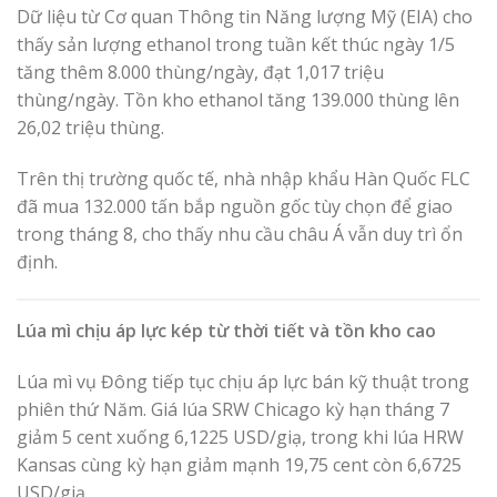
Dữ liệu từ Cơ quan Thông tin Năng lượng Mỹ (EIA) cho
thấy sản lượng ethanol trong tuần kết thúc ngày 1/5
tăng thêm 8.000 thùng/ngày, đạt 1,017 triệu
thùng/ngày. Tồn kho ethanol tăng 139.000 thùng lên
26,02 triệu thùng.
Trên thị trường quốc tế, nhà nhập khẩu Hàn Quốc FLC
đã mua 132.000 tấn bắp nguồn gốc tùy chọn để giao
trong tháng 8, cho thấy nhu cầu châu Á vẫn duy trì ổn
định.
Lúa mì chịu áp lực kép từ thời tiết và tồn kho cao
Lúa mì vụ Đông tiếp tục chịu áp lực bán kỹ thuật trong
phiên thứ Năm. Giá lúa SRW Chicago kỳ hạn tháng 7
giảm 5 cent xuống 6,1225 USD/giạ, trong khi lúa HRW
Kansas cùng kỳ hạn giảm mạnh 19,75 cent còn 6,6725
USD/giạ.