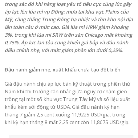
trong sắc đỏ khi hàng loạt yếu tố tiêu cực cùng lúc gây
áp lực lên lúa mì vụ Đông: mưa tại khu vực Plains của
Mỹ, căng thẳng Trung Đông hạ nhiệt và tồn kho nội địa
lẫn toàn cầu ở mức cao. Giá lúa mì HRW giảm khoảng
3%, trong khi lúa mì SRW trên sàn Chicago mất khoảng
0,75%. Áp lực lan tỏa cũng khiến giá bắp và đậu nành
điều chỉnh nhẹ, với mức giảm phần lớn dưới 0,25%.
Đậu nành giảm nhẹ, xuất khẩu chưa tạo đột biến
Giá đậu nành chịu áp lực bán kỹ thuật trong phiên thứ
Năm khi thị trường cân nhắc giữa nguy cơ chậm gieo
trồng tại một số khu vực Trung Tây Mỹ và số liệu xuất
khẩu kém sôi động từ USDA. Giá đậu nành kỳ hạn
tháng 7 giảm 2,5 cent xuống 11,9225 USD/giạ, trong
khi kỳ hạn tháng 8 mất 2,25 cent còn 11,8675 USD/giạ.