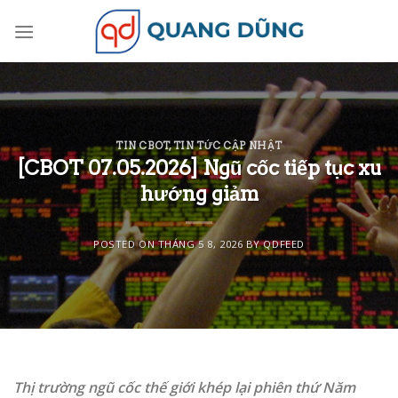
Skip
to
content
TIN CBOT
,
TIN TỨC CẬP NHẬT
[CBOT 07.05.2026] Ngũ cốc tiếp tục xu
hướng giảm
POSTED ON
THÁNG 5 8, 2026
BY
QDFEED
Thị trường ngũ cốc thế giới khép lại phiên thứ Năm