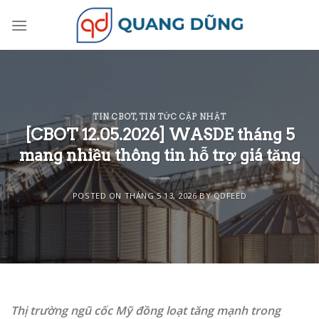
Skip
to
content
TIN CBOT
,
TIN TỨC CẬP NHẬT
[CBOT 12.05.2026] WASDE tháng 5
mang nhiều thông tin hỗ trợ giá tăng
POSTED ON
THÁNG 5 13, 2026
BY
QDFEED
Thị trường ngũ cốc Mỹ đồng loạt tăng mạnh trong