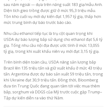
sau năm ngoái — dựa trên năng suất 183 giạ/mẫu Anh.
Diện tích gieo trồng được giữ ở mức 95,3 triệu mẫu.
Tồn kho cuối vụ mới dự kiến đạt 1,957 tỷ giạ, thấp hơn
mức trung bình dự báo trước báo cáo.
Nhu cầu ethanol tiếp tục là trụ cột quan trọng khi
USDA dự báo lượng bắp sử dụng cho ethanol đạt 5,6 tỷ
giạ. Tổng nhu cầu nội địa được ước tính ở mức 13,055
tỷ giạ, trong khi xuất khẩu niên vụ mới đạt 3,15 tỷ giạ.
Trên bình diện toàn cầu, USDA nâng sản lượng bắp
Brazil lên 135 triệu tấn và giữ xuất khẩu ở mức 43 triệu
tấn. Argentina được dự báo sản xuất 59 triệu tấn, trong
khi Ukraine đạt 30,9 triệu tấn. Đồng thời, Bloomberg
đưa tin Trung Quốc đang quan tâm tới việc mua thêm
bắp, sorghum và DDGS của Mỹ trước cuộc gặp Trump–
Tập dự kiến diễn ra vào thứ Năm.