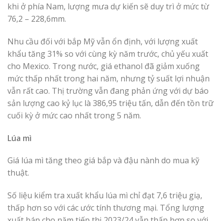
khi ở phía Nam, lượng mưa dự kiến ​​​​sẽ duy trì ở mức từ
76,2 – 228,6mm.
Nhu cầu đối với bắp Mỹ vẫn ổn định, với lượng xuất
khẩu tăng 31% so với cùng kỳ năm trước, chủ yếu xuất
cho Mexico. Trong nước, giá ethanol đã giảm xuống
mức thấp nhất trong hai năm, nhưng tỷ suất lợi nhuận
vẫn rất cao. Thị trường vẫn đang phản ứng với dự báo
sản lượng cao kỷ lục là 386,95 triệu tấn, dẫn đến tồn trữ
cuối kỳ ở mức cao nhất trong 5 năm.
Lúa mì
Giá lúa mì tăng theo giá bắp và đậu nành do mua kỹ
thuật.
Số liệu kiểm tra xuất khẩu lúa mì chỉ đạt 7,6 triệu giạ,
thấp hơn so với các ước tính thương mại. Tổng lượng
xuất bán cho năm tiếp thị 2023/24 vẫn thấp hơn so với