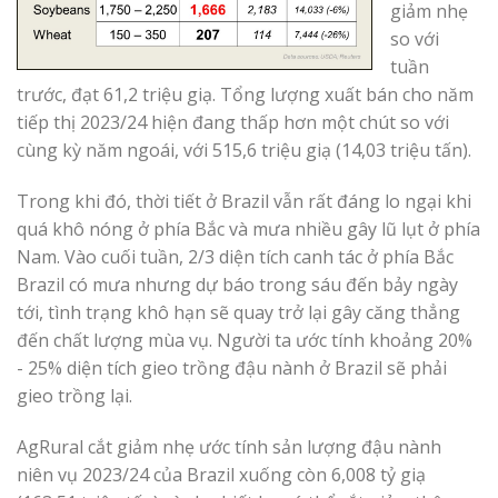
giảm nhẹ
so với
tuần
trước, đạt 61,2 triệu giạ. Tổng lượng xuất bán cho năm
tiếp thị 2023/24 hiện đang thấp hơn một chút so với
cùng kỳ năm ngoái, với 515,6 triệu giạ (14,03 triệu tấn).
Trong khi đó, thời tiết ở Brazil vẫn rất đáng lo ngại khi
quá khô nóng ở phía Bắc và mưa nhiều gây lũ lụt ở phía
Nam. Vào cuối tuần, 2/3 diện tích canh tác ở phía Bắc
Brazil có mưa nhưng dự báo trong sáu đến bảy ngày
tới, tình trạng khô hạn sẽ quay trở lại gây căng thẳng
đến chất lượng mùa vụ. Người ta ước tính khoảng 20% ​​
- 25% diện tích gieo trồng đậu nành ở Brazil sẽ phải
gieo trồng lại.
AgRural cắt giảm nhẹ ước tính sản lượng đậu nành
niên vụ 2023/24 của Brazil xuống còn 6,008 tỷ giạ