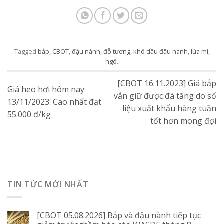
Tagged
bắp
,
CBOT
,
đậu nành
,
đỗ tương
,
khô dầu đậu nành
,
lúa mì
,
ngô
.
[CBOT 16.11.2023] Giá bắp
Giá heo hơi hôm nay
vẫn giữ được đà tăng do số
13/11/2023: Cao nhất đạt
liệu xuất khẩu hàng tuần
55.000 đ/kg
tốt hơn mong đợi
TIN TỨC MỚI NHẤT
[CBOT 05.08.2026] Bắp và đậu nành tiếp tục