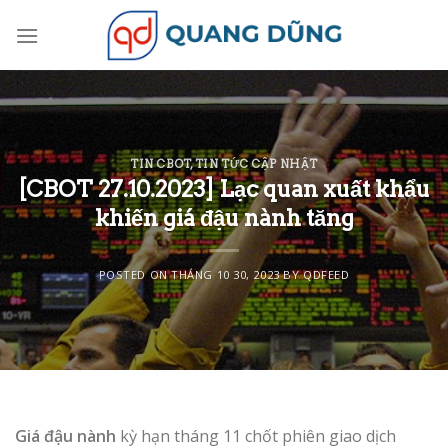
Skip
to
content
TIN CBOT
,
TIN TỨC CẬP NHẬT
[CBOT 27.10.2023] Lạc quan xuất khẩu
khiến giá đậu nành tăng
POSTED ON
THÁNG 10 30, 2023
BY
QDFEED
Giá đậu nành
kỳ hạn tháng 11 chốt phiên giao dịch