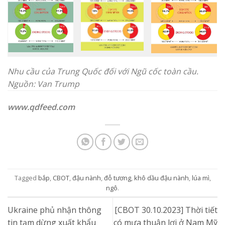
Nhu cầu của Trung Quốc đối với Ngũ cốc toàn cầu.
Nguồn: Van Trump
www.qdfeed.com
Tagged
bắp
,
CBOT
,
đậu nành
,
đỗ tương
,
khô dầu đậu nành
,
lúa mì
,
ngô
.
Ukraine phủ nhận thông
[CBOT 30.10.2023] Thời tiết
tin tạm dừng xuất khẩu
có mưa thuận lợi ở Nam Mỹ