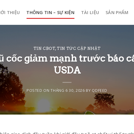
IỚI THIỆU
THÔNG TIN – SỰ KIỆN
TÀI LIỆU
SẢN PHẨM
TIN CBOT
,
TIN TỨC CẬP NHẬT
ũ cốc giảm mạnh trước báo cáo
USDA
POSTED ON
THÁNG 6 30, 2026
BY
QDFEED