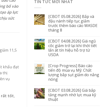
c báo cáo
TIN TỨC MỚI NHẤT
ông bố vào
tạo áp lực
[CBOT 05.08.2026] Bắp và
chịu sức
đậu nành tiếp tục giảm
trước thềm báo cáo WASDE
tháng 8
[CBOT 04.08.2026] Giá ngũ
cốc giảm trở lại khi thời tiết
lấn át tín hiệu hỗ trợ từ
 giảm 11,5
USDA
[Crop Progress] Báo cáo
ất khẩu đạt
tiến độ mùa vụ Mỹ: Chất
a thị
lượng bắp sụt giảm do nắng
iên vụ
nóng
[CBOT 03.08.2026] Giá bắp
tăng mạnh nhờ lực mua kỹ
 rất tốt
,
thuật