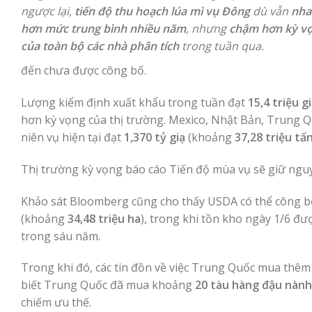
ngược lại,
tiến độ thu hoạch lúa mì vụ Đông
dù vẫn
nha
hơn mức trung bình nhiều năm
, nhưng
chậm hơn kỳ v
của toàn bộ các nhà phân tích
trong tuần qua.
đến chưa được công bố.
Lượng kiểm định xuất khẩu trong tuần đạt
15,4 triệu g
hơn kỳ vọng của thị trường. Mexico, Nhật Bản, Trung Qu
niên vụ hiện tại đạt
1,370 tỷ giạ
(khoảng
37,28 triệu tấ
Thị trường kỳ vọng báo cáo Tiến độ mùa vụ sẽ giữ nguy
Khảo sát Bloomberg cũng cho thấy USDA có thể công b
(khoảng
34,48 triệu ha
), trong khi tồn kho ngày 1/6 đ
trong sáu năm.
Trong khi đó, các tin đồn về việc Trung Quốc mua thêm
biết Trung Quốc đã mua khoảng
20 tàu hàng đậu nành 
chiếm ưu thế.