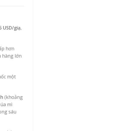
5 USD/giạ
,
hấp hơn
h hàng lớn
mốc một
nh
(khoảng
 lúa mì
rong sáu