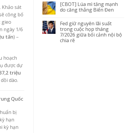
[CBOT] Lúa mì tăng mạnh
. Khảo sát
do căng thẳng Biển Đen
sẽ công bố
 gieo
Fed giữ nguyên lãi suất
trong cuộc họp tháng
n ngày 1/6
7/2026 giữa bối cảnh nội bộ
ệu tấn
) –
chia rẽ
hu hoạch
vụ được dự
37,2 triệu
 dồi dào.
Trung Quốc
chuẩn bị
 kỳ hạn
hi kỳ hạn