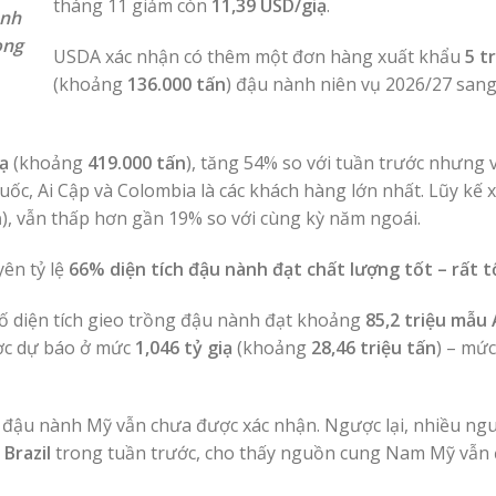
tháng 11 giảm còn
11,39 USD/giạ
.
nh
ọng
USDA xác nhận có thêm một đơn hàng xuất khẩu
5 t
(khoảng
136.000 tấn
) đậu nành niên vụ 2026/27 san
iạ
(khoảng
419.000 tấn
), tăng 54% so với tuần trước nhưng 
ốc, Ai Cập và Colombia là các khách hàng lớn nhất. Lũy kế 
n
), vẫn thấp hơn gần 19% so với cùng kỳ năm ngoái.
ên tỷ lệ
66% diện tích đậu nành đạt chất lượng tốt – rất t
ố diện tích gieo trồng đậu nành đạt khoảng
85,2 triệu mẫu
ược dự báo ở mức
1,046 tỷ giạ
(khoảng
28,46 triệu tấn
) – mức
 đậu nành Mỹ vẫn chưa được xác nhận. Ngược lại, nhiều ngu
Brazil
trong tuần trước, cho thấy nguồn cung Nam Mỹ vẫn