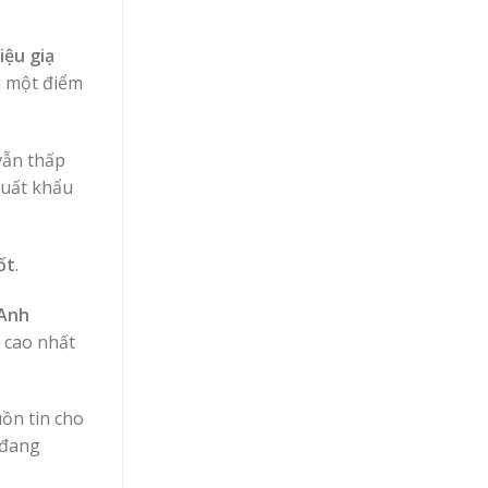
riệu giạ
g một điểm
vẫn thấp
xuất khẩu
ốt
.
 Anh
 cao nhất
ồn tin cho
 đang