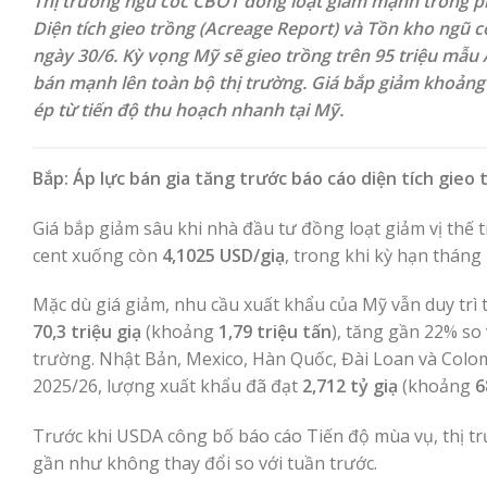
Thị trường ngũ cốc CBOT đồng loạt giảm mạnh trong phiê
Diện tích gieo trồng (Acreage Report) và Tồn kho ngũ 
ngày 30/6. Kỳ vọng Mỹ sẽ gieo trồng trên 95 triệu mẫu 
bán mạnh lên toàn bộ thị trường. Giá bắp giảm khoảng 
ép từ tiến độ thu hoạch nhanh tại Mỹ.
Bắp: Áp lực bán gia tăng trước báo cáo diện tích gieo 
Giá bắp giảm sâu khi nhà đầu tư đồng loạt giảm vị thế 
cent xuống còn
4,1025 USD/giạ
, trong khi kỳ hạn tháng
Mặc dù giá giảm, nhu cầu xuất khẩu của Mỹ vẫn duy trì 
70,3 triệu giạ
(khoảng
1,79 triệu tấn
), tăng gần 22% so
trường. Nhật Bản, Mexico, Hàn Quốc, Đài Loan và Colom
2025/26, lượng xuất khẩu đã đạt
2,712 tỷ giạ
(khoảng
6
Trước khi USDA công bố báo cáo Tiến độ mùa vụ, thị t
gần như không thay đổi so với tuần trước.