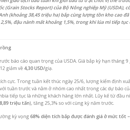
n giao dịch đầu tuần khi giới đầu tư ồ ạt chốt vị thế trướ
cốc (Grain Stocks Report) của Bộ Nông nghiệp Mỹ (USDA), c
Anh (khoảng 38,45 triệu ha) bắp cùng lượng tồn kho cao đã 
2,5%, đậu nành mất khoảng 1,5%, trong khi lúa mì tiếp tục 
trồng
trước báo cáo quan trọng của USDA. Giá bắp kỳ hạn tháng 9
 12 giảm về
4,30 USD/
giạ.
tích cực. Trong tuần kết thúc ngày 25/6, lượng kiểm định xu
 với tuần trước và nằm ở nhóm cao nhất trong các dự báo củ
bia tiếp tục là những khách hàng lớn nhất. Lũy kế từ đầu n
8,89 triệu tấn
), tăng 25,3% so với cùng kỳ năm trước.
rường kỳ vọng
68% diện tích bắp được đánh giá ở mức tốt –