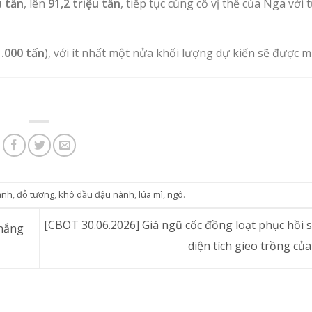
u tấn
, lên
91,2 triệu tấn
, tiếp tục củng cố vị thế của Nga với 
.000 tấn
), với ít nhất một nửa khối lượng dự kiến sẽ được 
ành
,
đỗ tương
,
khô dầu đậu nành
,
lúa mì
,
ngô
.
[CBOT 30.06.2026] Giá ngũ cốc đồng loạt phục hồi 
 nắng
diện tích gieo trồng c