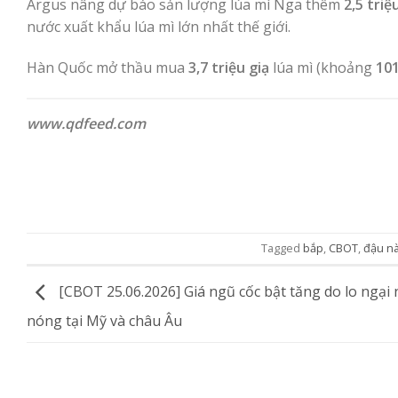
Argus nâng dự báo sản lượng lúa mì Nga thêm
2,5 triệ
nước xuất khẩu lúa mì lớn nhất thế giới.
Hàn Quốc mở thầu mua
3,7 triệu giạ
lúa mì (khoảng
101
www.qdfeed.com
Tagged
bắp
,
CBOT
,
đậu n
[CBOT 25.06.2026] Giá ngũ cốc bật tăng do lo ngại
nóng tại Mỹ và châu Âu