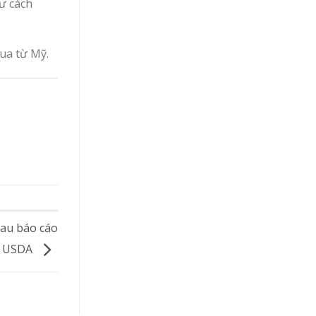
tư cách
mua từ Mỹ.
sau báo cáo
ủa USDA