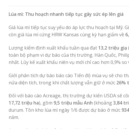
Lúa mì: Thu hoạch nhanh tiếp tục gây sức ép lên giá
Giá lúa mì tiếp tục suy yếu do áp lực thu hoạch tại Mỹ
còn giá lúa mì cứng HRW Kansas cùng kỳ hạn giảm về
6
Lượng kiểm định xuất khẩu tuần qua đạt
13,2 triệu giạ
toàn bộ phạm vi dự báo của thị trường. Hàn Quốc, Phil
nhất. Lũy kế xuất khẩu niên vụ mới chỉ cao hơn 0,9% so 
Giới phân tích dự báo báo cáo Tiến độ mùa vụ sẽ cho t
nửa diện tích, trong khi chất lượng vẫn giữ ở mức
26% t
Đối với báo cáo Acreage, thị trường dự kiến USDA sẽ cô
17,72 triệu ha
), gồm
9,5 triệu mẫu Anh
(khoảng
3,84 tr
durum. Tồn kho lúa mì ngày 1/6 được dự báo ở mức
934
năm.