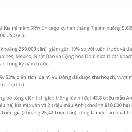
. Giá lúa mì mềm SRW Chicago kỳ hạn tháng 7 giảm xuống
5,69
,00 USD/giạ
.
(khoảng
359.000 tấn
), giảm gần 10% so với tuần trước và t
ippines, Mexico, Nhật Bản và Cộng hòa Dominica là các khác
với cùng kỳ năm trước.
hấy
53% diện tích lúa mì vụ Đông đã được thu hoạch
, vượt 
ốt – rất tốt
.
ng bố tổng diện tích gieo trồng lúa mì đạt
43,8 triệu mẫu A
iệu ha
) lúa mì xuân và
2 triệu mẫu Anh
(khoảng
810.000 ha
)
 triệu giạ
(khoảng
25,42 triệu tấn
), cũng là mức cao nhất t