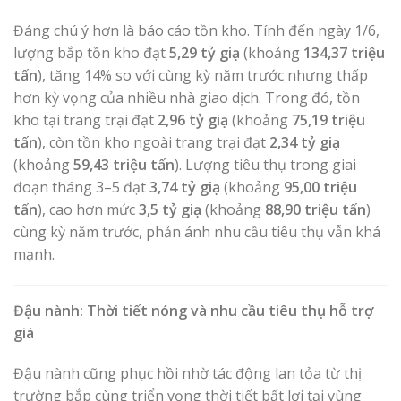
Đáng chú ý hơn là báo cáo tồn kho. Tính đến ngày 1/6,
lượng bắp tồn kho đạt
5,29 tỷ giạ
(khoảng
134,37 triệu
tấn
), tăng 14% so với cùng kỳ năm trước nhưng thấp
hơn kỳ vọng của nhiều nhà giao dịch. Trong đó, tồn
kho tại trang trại đạt
2,96 tỷ giạ
(khoảng
75,19 triệu
tấn
), còn tồn kho ngoài trang trại đạt
2,34 tỷ giạ
(khoảng
59,43 triệu tấn
). Lượng tiêu thụ trong giai
đoạn tháng 3–5 đạt
3,74 tỷ giạ
(khoảng
95,00 triệu
tấn
), cao hơn mức
3,5 tỷ giạ
(khoảng
88,90 triệu tấn
)
cùng kỳ năm trước, phản ánh nhu cầu tiêu thụ vẫn khá
mạnh.
Đậu nành: Thời tiết nóng và nhu cầu tiêu thụ hỗ trợ
giá
Đậu nành cũng phục hồi nhờ tác động lan tỏa từ thị
trường bắp cùng triển vọng thời tiết bất lợi tại vùng