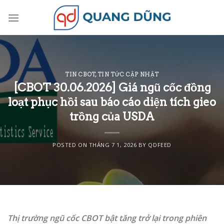
Skip
to
content
TIN CBOT
,
TIN TỨC CẬP NHẬT
[CBOT 30.06.2026] Giá ngũ cốc đồng
loạt phục hồi sau báo cáo diện tích gieo
trồng của USDA
POSTED ON
THÁNG 7 1, 2026
BY
QDFEED
Thị trường ngũ cốc CBOT bật tăng trở lại trong phiên