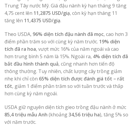
Trung Tây nước Mỹ. Giá đậu nành kỳ hạn tháng 9 tăng
4,75 cent lên
11,2875 USD/giạ
, còn kỳ hạn tháng 11
tăng lên
11,4375 USD/giạ
.
Theo USDA,
96% diện tích đậu nành đã mọc
, cao hơn 3
điểm phần trăm so với cùng kỳ năm trước.
19% diện
tích đã ra hoa
, vượt mức 16% của năm ngoái và cao
hơn trung bình 5 năm là 15%. Ngoài ra,
4% diện tích đã
bắt đầu hình thành quả
, cũng nhanh hơn tiến độ
thông thường. Tuy nhiên, chất lượng cây trồng giảm
nhẹ khi chỉ còn
65% diện tích được đánh giá tốt – rất
tốt
, giảm 1 điểm phần trăm so với tuần trước và thấp
hơn cùng kỳ năm ngoái.
USDA giữ nguyên diện tích gieo trồng đậu nành ở mức
85,4 triệu mẫu Anh
(khoảng
34,56 triệu ha
), tăng 5% so
với năm trước.