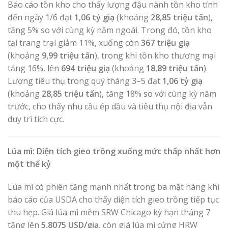
Báo cáo tồn kho cho thấy lượng đậu nành tồn kho tính
đến ngày 1/6 đạt
1,06 tỷ giạ
(khoảng
28,85 triệu tấn
),
tăng 5% so với cùng kỳ năm ngoái. Trong đó, tồn kho
tại trang trại giảm 11%, xuống còn
367 triệu giạ
(khoảng
9,99 triệu tấn
), trong khi tồn kho thương mại
tăng 16%, lên
694 triệu giạ
(khoảng
18,89 triệu tấn
).
Lượng tiêu thụ trong quý tháng 3–5 đạt
1,06 tỷ giạ
(khoảng
28,85 triệu tấn
), tăng 18% so với cùng kỳ năm
trước, cho thấy nhu cầu ép dầu và tiêu thụ nội địa vẫn
duy trì tích cực.
Lúa mì: Diện tích gieo trồng xuống mức thấp nhất hơn
một thế kỷ
Lúa mì có phiên tăng mạnh nhất trong ba mặt hàng khi
báo cáo của USDA cho thấy diện tích gieo trồng tiếp tục
thu hẹp. Giá lúa mì mềm SRW Chicago kỳ hạn tháng 7
tăng lên
5,8075 USD/giạ
, còn giá lúa mì cứng HRW