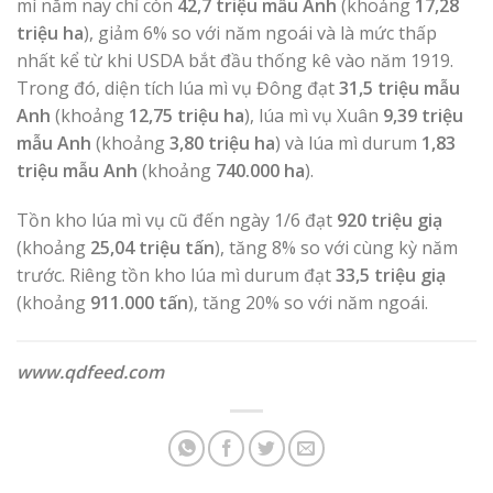
mì năm nay chỉ còn
42,7 triệu mẫu Anh
(khoảng
17,28
triệu ha
), giảm 6% so với năm ngoái và là mức thấp
nhất kể từ khi USDA bắt đầu thống kê vào năm 1919.
Trong đó, diện tích lúa mì vụ Đông đạt
31,5 triệu mẫu
Anh
(khoảng
12,75 triệu ha
), lúa mì vụ Xuân
9,39 triệu
mẫu Anh
(khoảng
3,80 triệu ha
) và lúa mì durum
1,83
triệu mẫu Anh
(khoảng
740.000 ha
).
Tồn kho lúa mì vụ cũ đến ngày 1/6 đạt
920 triệu giạ
(khoảng
25,04 triệu tấn
), tăng 8% so với cùng kỳ năm
trước. Riêng tồn kho lúa mì durum đạt
33,5 triệu giạ
(khoảng
911.000 tấn
), tăng 20% so với năm ngoái.
www.qdfeed.com