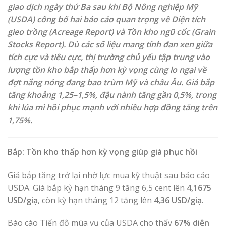
giao dịch ngày thứ Ba sau khi Bộ Nông nghiệp Mỹ
(USDA) công bố hai báo cáo quan trọng về Diện tích
gieo trồng (Acreage Report) và Tồn kho ngũ cốc (Grain
Stocks Report). Dù các số liệu mang tính đan xen giữa
tích cực và tiêu cực, thị trường chủ yếu tập trung vào
lượng tồn kho bắp thấp hơn kỳ vọng cùng lo ngại về
đợt nắng nóng đang bao trùm Mỹ và châu Âu. Giá bắp
tăng khoảng 1,25–1,5%, đậu nành tăng gần 0,5%, trong
khi lúa mì hồi phục mạnh với nhiều hợp đồng tăng trên
1,75%.
Bắp: Tồn kho thấp hơn kỳ vọng giúp giá phục hồi
Giá bắp tăng trở lại nhờ lực mua kỹ thuật sau báo cáo
USDA. Giá bắp kỳ hạn tháng 9 tăng 6,5 cent lên
4,1675
USD/giạ
, còn kỳ hạn tháng 12 tăng lên
4,36 USD/giạ
.
Báo cáo Tiến độ mùa vụ của USDA cho thấy
67% diện